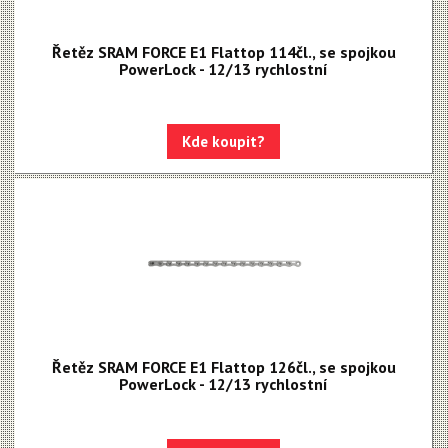
Rival XPLR AXS E1
Řetěz SRAM FORCE E1 Flattop 114čl., se spojkou
Force eTap AXS Iridescent
PowerLock - 12/13 rychlostní
Force eTap AXS
Rival eTap AXS
Kde koupit?
Apex eTap AXS
XPLR AXS
Red eTap
Red22/Red
Force 1
Force22/Force
Řetěz SRAM FORCE E1 Flattop 126čl., se spojkou
PowerLock - 12/13 rychlostní
Rival 1
Rival22/Rival