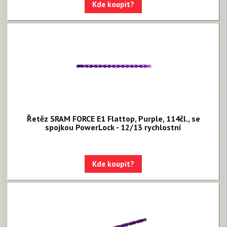
Apex 1
Kde koupit?
Apex
MOTIVE - NEW!!!
MAVEN - NEW!!!
DB8
DB6
DB4
Řetěz SRAM FORCE E1 Flattop, Purple, 114čl., se
spojkou PowerLock - 12/13 rychlostní
Brzdové destičky
Brzdové hadice
Kde koupit?
Kazety
Kliky, převodníky
Kotoučové brzdy