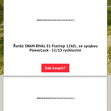
NX Eagle
SX Eagle
X01DH
GX
GX DH
NX
Řetěz SRAM RIVAL E1 Flattop 126čl., se spojkou
PowerLock - 12/13 rychlostní
X5
Hammerhead Karoo
Kde koupit?
Red XPLR AXS E1
Red AXS E1
Force AXS E1
Rival AXS E1
Force XPLR AXS E1