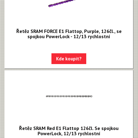
Kotouče
Odvzdušňovací sady
Osy a pressfity
Řetěz SRAM FORCE E1 Flattop, Purple, 126čl., se
spojkou PowerLock - 12/13 rychlostní
Objímky, gripy, lanka
Řazení
Kde koupit?
Řetězy
13 rychlostí
12 rychlostí
11 rychlostí
10 rychlostí
9/8 rychlostí
Single speed
Spojky
Řetěz SRAM Red E1 Flattop 126čl. Se spojkou
PowerLock, 12/13 rychlostní