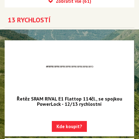
Eagle 90 Transmission
Eagle 70 Transmission
13 RYCHLOSTÍ
XX DH Transmission - NEW!!!
Eagle S500 - NEW!!!
Eagle S200 - NEW!!!
Eagle S100 - NEW!!!
XX1 Eagle AXS
X01 Eagle AXS
GX Eagle AXS
Řetěz SRAM RIVAL E1 Flattop 114čl., se spojkou
PowerLock - 12/13 rychlostní
XX1 Eagle
X01 Eagle
Kde koupit?
GX Eagle