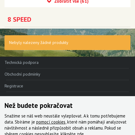
Eagle 90 Transmission
Eagle 70 Transmission
8 SPEED
XX DH Transmission - NEW!!!
Eagle S500 - NEW!!!
Nebyly nalezeny žádné produkty
Eagle S200 - NEW!!!
Eagle S100 - NEW!!!
Technická podpora
XX1 Eagle AXS
Obchodní podmínky
X01 Eagle AXS
Registrace
GX Eagle AXS
Reklamace
Než budete pokračovat
XX1 Eagle
Kde nakoupit
X01 Eagle
Snažíme se náš web neustále vylepšovat. A k tomu potřebujeme
Kontakt
data. Sbíráme je
pomocí cookies
, které nám pomáhají analyzovat
GX Eagle
návštěvnost a následně přizpůsobit obsah a reklamu. Pokud se
Servis
sběrem cookies nesouhlasíte, klikněte
zde
.