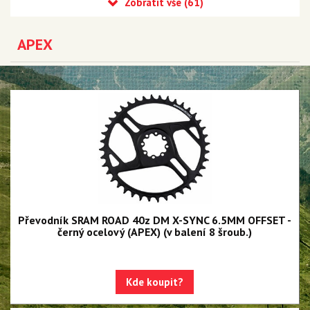
Eagle 90 Transmission
Eagle 70 Transmission
APEX
XX DH Transmission - NEW!!!
Eagle S500 - NEW!!!
Eagle S200 - NEW!!!
Eagle S100 - NEW!!!
XX1 Eagle AXS
X01 Eagle AXS
GX Eagle AXS
Převodník SRAM ROAD 40z DM X-SYNC 6.5MM OFFSET -
černý ocelový (APEX) (v balení 8 šroub.)
XX1 Eagle
X01 Eagle
Kde koupit?
GX Eagle