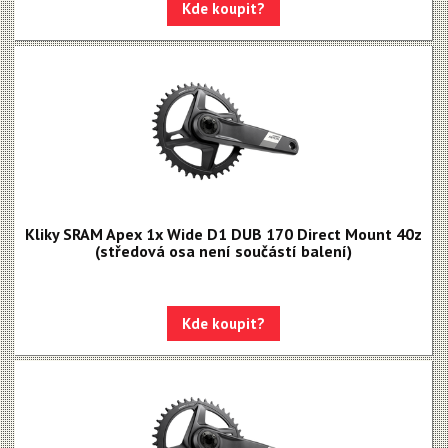
Apex 1
Kde koupit?
Apex
Přehazovačky
Přesmykače
Řadící a brzd.páky
Brzdy
Řetězy
Kliky
Kliky SRAM Apex 1x Wide D1 DUB 170 Direct Mount 40z
(středová osa není součástí balení)
MOTIVE - NEW!!!
MAVEN - NEW!!!
Kde koupit?
DB8
DB6
DB4