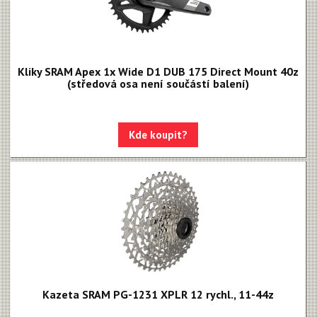
Brzdové destičky
Brzdové hadice
Kazety
Kliky SRAM Apex 1x Wide D1 DUB 175 Direct Mount 40z
(středová osa není součástí balení)
Kliky, převodníky
Kotoučové brzdy
Kde koupit?
Kotouče
Odvzdušňovací sady
Osy a pressfity
Objímky, gripy, lanka
Řazení
Řetězy
Kazeta SRAM PG-1231 XPLR 12 rychl., 11-44z