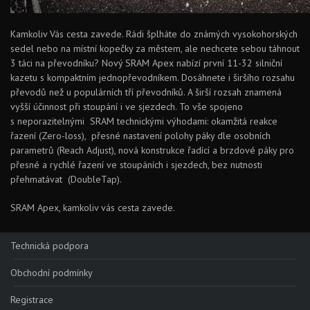
Kamkoliv Vás cesta zavede. Rádi šplháte do známých vysokohorských
sedel nebo na místní kopečky za městem, ale nechcete sebou táhnout
3 táci na převodníku? Nový SRAM Apex nabízí první 11-32 silniční
kazetu s kompaktním jednopřevodníkem. Dosáhnete i širšího rozsahu
převodů než u populárních tří převodníků. A širší rozsah znamená
vyšší účinnost při stoupání i ve sjezdech. To vše spojeno
s neporazitelnými SRAM technickými výhodami: okamžitá reakce
řazení (Zero-loss), přesné nastavení polohy páky dle osobních
parametrů (Reach Adjust), nová konstrukce řadící a brzdové páky pro
přesné a rychlé řazení ve stoupáních i sjezdech, bez nutnosti
přehmatávat (DoubleTap).
SRAM Apex, kamkoliv vás cesta zavede.
Technická podpora
Obchodní podmínky
Registrace