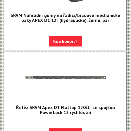
Rival XPLR AXS E1
SRAM Náhradní gumy na řadící/brzdové mechanické
Force eTap AXS Iridescent
páky APEX D1 12r (hydraulické), černé, pár
Force eTap AXS
Rival eTap AXS
Kde koupit?
Apex eTap AXS
XPLR AXS
Red eTap
Red22/Red
Force 1
Force22/Force
Řetěz SRAM Apex D1 Flattop 120čl., se spojkou
PowerLock 12 rychlostní
Rival 1
Rival22/Rival