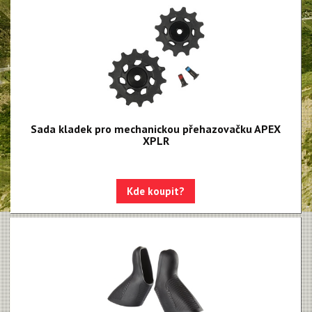
NX Eagle
SX Eagle
X01DH
GX
GX DH
NX
Sada kladek pro mechanickou přehazovačku APEX
XPLR
X5
Hammerhead Karoo
Kde koupit?
Red XPLR AXS E1
Red AXS E1
Force AXS E1
Rival AXS E1
Force XPLR AXS E1