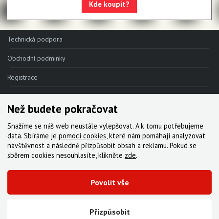
Kde koupit?
Technická podpora
Obchodní podmínky
Registrace
Reklamace
Než budete pokračovat
Kde nakoupit
Snažíme se náš web neustále vylepšovat. A k tomu potřebujeme
Kontakt
data. Sbíráme je
pomocí cookies
, které nám pomáhají analyzovat
návštěvnost a následně přizpůsobit obsah a reklamu. Pokud se
Servis
sběrem cookies nesouhlasíte, klikněte
zde
.
Ke stažení
Povolit vše
© 2000-2026 Všechna práva vyhrazena,
Cyklo Žitný, s.r.o.
|
Zásady cookies
Vytvořila digitální agentura FEO
Přizpůsobit