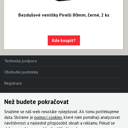
Bezdušové ventilky Pirelli 80mm, černé, 2 ks
Kde koupit?
Technická podpora
Obchodní podmínky
Registrace
Reklamace
Než budete pokračovat
Kde nakoupit
Snažíme se náš web neustále vylepšovat. A k tomu potřebujeme
Kontakt
data. Sbíráme je
pomocí cookies
, které nám pomáhají analyzovat
návštěvnost a následně přizpůsobit obsah a reklamu. Pokud se
Servis