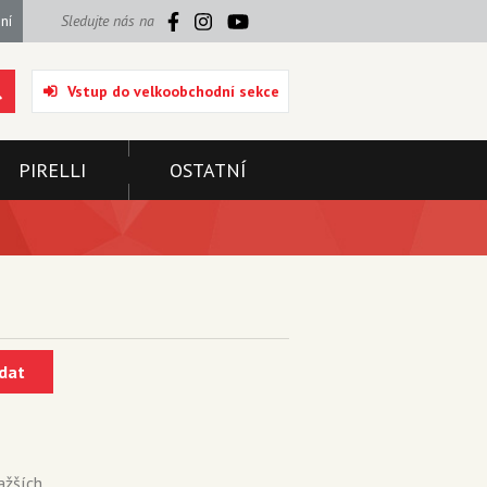
ní
Sledujte nás na
Vstup do velkoobchodní sekce
PIRELLI
OSTATNÍ
dat
ažších