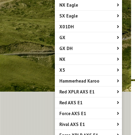
NX Eagle
SX Eagle
X01DH
GX
GX DH
NX
X5
Hammerhead Karoo
Red XPLR AXS E1
Red AXS E1
Force AXS E1
Rival AXS E1