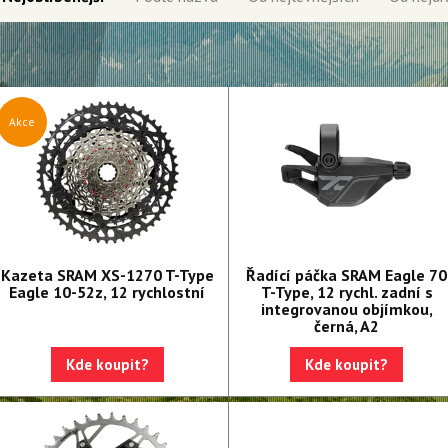
Akce
Kazeta SRAM XS-1270 T-Type
Řadící páčka SRAM Eagle 70
Eagle 10-52z, 12 rychlostní
T-Type, 12 rychl. zadní s
integrovanou objímkou,
černá, A2
Kde koupit?
Kde koupit?