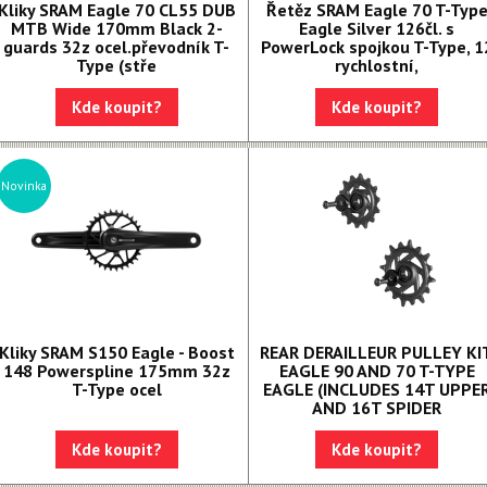
Kliky SRAM Eagle 70 CL55 DUB
Řetěz SRAM Eagle 70 T-Typ
MTB Wide 170mm Black 2-
Eagle Silver 126čl. s
guards 32z ocel.převodník T-
PowerLock spojkou T-Type, 1
Type (stře
rychlostní,
Kde koupit?
Kde koupit?
Novinka
Kliky SRAM S150 Eagle - Boost
REAR DERAILLEUR PULLEY KI
148 Powerspline 175mm 32z
EAGLE 90 AND 70 T-TYPE
T-Type ocel
EAGLE (INCLUDES 14T UPPE
AND 16T SPIDER
Kde koupit?
Kde koupit?