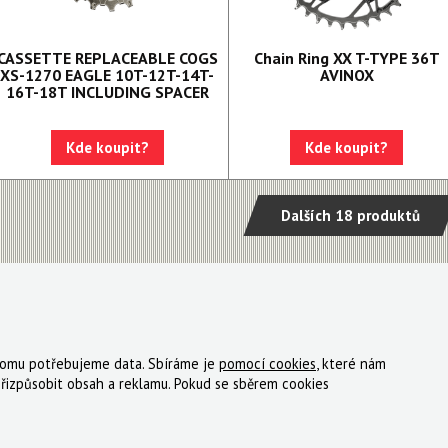
CASSETTE REPLACEABLE COGS
Chain Ring XX T-TYPE 36T
XS-1270 EAGLE 10T-12T-14T-
AVINOX
16T-18T INCLUDING SPACER
Kde koupit?
Kde koupit?
Dalších 18 produktů
 tomu potřebujeme data. Sbíráme je
pomocí cookies
, které nám
ky
Registrace
Reklamace
Kde nakoupit
Kontakt
řizpůsobit obsah a reklamu. Pokud se sběrem cookies
tný, s.r.o.
|
Zásady cookies