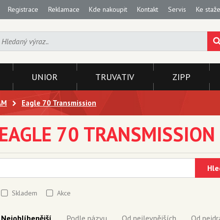
Registrace
Reklamace
Kde nakoupit
Kontakt
Servis
Ke staže
UNIOR
TRUVATIV
ZIPP
AM
Eagle 70 Transmission
EAGLE 70 TRANSMISSION
Hle
Skladem
Akce
Nejoblíbenější
Podle názvu
Od nejlevnějších
Od nejdr