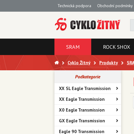
Technická podpora
Obchodní podmínky
SRAM
ROCK SHOX
Cyklo Žitný
Produkty
SR
Podkategorie
XX SL Eagle Transmission
XX Eagle Transmission
X0 Eagle Transmission
GX Eagle Transmission
Eagle 90 Transmission