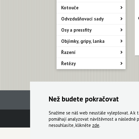
Kotouče
Odvzdušňovací sady
Osy a pressfity
Objímky, gripy, lanka
Řazení
Řetězy
Než budete pokračovat
Snažíme se náš web neustále vylepšovat. A k
Technická podpora
Obchodní podmín
pomáhají analyzovat návštěvnost a následně p
nesouhlasíte, klikněte
zde
.
© 2000-2026 Všechna práva vyhrazena,
Cyklo Ži