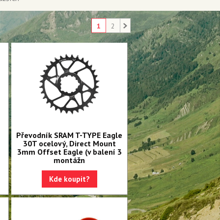
1
2
Převodník SRAM T-TYPE Eagle
30T ocelový, Direct Mount
3mm Offset Eagle (v balení 3
montážn
Kde koupit?