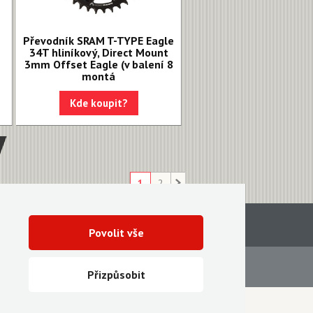
Převodník SRAM T-TYPE Eagle
34T hliníkový, Direct Mount
3mm Offset Eagle (v balení 8
montá
Kde koupit?
1
2
Povolit vše
Servis
Ke stažení
Přizpůsobit
Vytvořila digitální agentura FEO