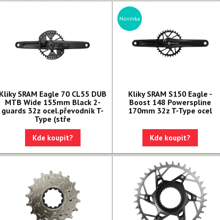
Novinka
Kliky SRAM Eagle 70 CL55 DUB
Kliky SRAM S150 Eagle -
MTB Wide 155mm Black 2-
Boost 148 Powerspline
guards 32z ocel.převodník T-
170mm 32z T-Type ocel
Type (stře
Kde koupit?
Kde koupit?