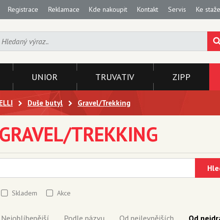
Registrace
Reklamace
Kde nakoupit
Kontakt
Servis
Ke staže
UNIOR
TRUVATIV
ZIPP
ELLI
Duše butyl
Gravel/Trekking
GRAVEL/TREKKING
Hle
Skladem
Akce
Nejoblíbenější
Podle názvu
Od nejlevnějších
Od nejdr