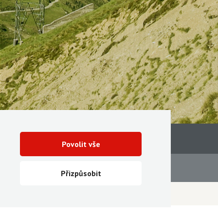
Povolit vše
Servis
Ke stažení
Přizpůsobit
Vytvořila digitální agentura FEO