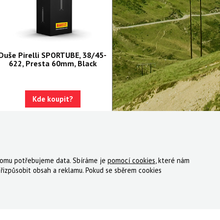
Duše Pirelli SPORTUBE, 38/45-
622, Presta 60mm, Black
Kde koupit?
 tomu potřebujeme data. Sbíráme je
pomocí cookies
, které nám
ky
Registrace
Reklamace
Kde nakoupit
Kontakt
řizpůsobit obsah a reklamu. Pokud se sběrem cookies
tný, s.r.o.
|
Zásady cookies