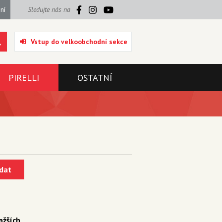
ní
Sledujte nás na
Vstup do velkoobchodní sekce
PIRELLI
OSTATNÍ
dat
ažších