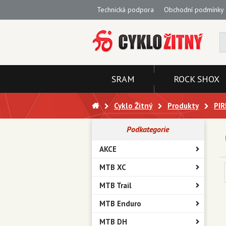
Technická podpora
Obchodní podmínky
SRAM
ROCK SHOX
Cyklo Žitný
Produkty
PIR
Podkategorie
AKCE
MTB XC
MTB Trail
MTB Enduro
MTB DH