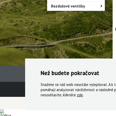
Bezdušové ventilky
Než budete pokračovat
Snažíme se náš web neustále vylepšovat. A k
Technická podpora
Obchodní podmín
pomáhají analyzovat návštěvnost a následně p
nesouhlasíte, klikněte
zde
.
© 2000-2026 Všechna práva vyhrazena,
Cyklo Ži