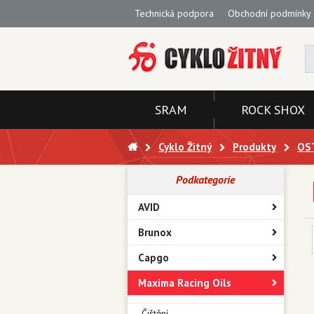
Technická podpora
Obchodní podmínky
SRAM
ROCK SHOX
Cyklo Žitný
Produkty
OS
Podkategorie
AVID
Brunox
Capgo
Maxima Racing Oils
Čištění