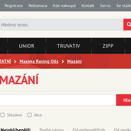
Registrace
Reklamace
Kde nakoupit
Kontakt
Servis
Ke staže
UNIOR
TRUVATIV
ZIPP
TATNÍ
Maxima Racing Oils
Mazání
MAZÁNÍ
Hle
Skladem
Akce
Nejoblíbenější
Podle názvu
Od nejlevnějších
Od nejdr