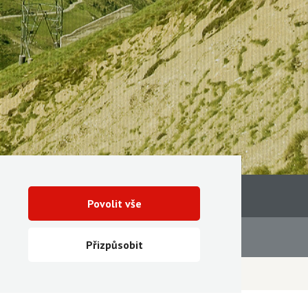
Povolit vše
Servis
Ke stažení
Přizpůsobit
Vytvořila digitální agentura FEO