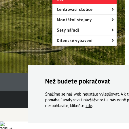
Centrovací stolice
Montážní stojany
Sety nářadí
Dílenské vybavení
Než budete pokračovat
Snažíme se náš web neustále vylepšovat. A k
Technická podpora
Obchodní podmín
pomáhají analyzovat návštěvnost a následně p
nesouhlasíte, klikněte
zde
.
© 2000-2026 Všechna práva vyhrazena,
Cyklo Ži