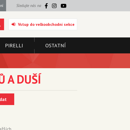
ní
Sledujte nás na
Vstup do velkoobchodní sekce
PIRELLI
OSTATNÍ
Ů A DUŠÍ
dat
ažších