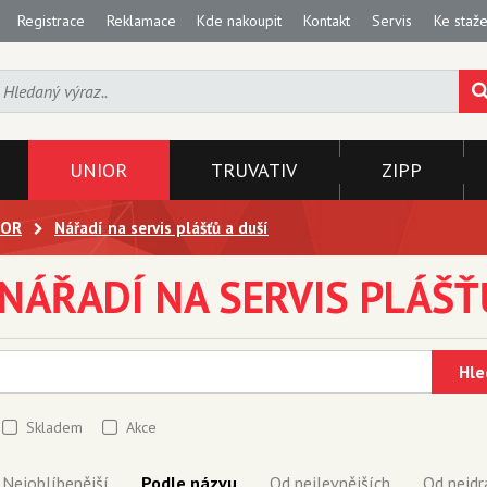
Registrace
Reklamace
Kde nakoupit
Kontakt
Servis
Ke staže
UNIOR
TRUVATIV
ZIPP
IOR
Nářadí na servis plášťů a duší
NÁŘADÍ NA SERVIS PLÁŠŤ
Hle
Skladem
Akce
Nejoblíbenější
Podle názvu
Od nejlevnějších
Od nejdr