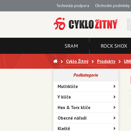
Technická podpora
Obchodní podmínky
SRAM
ROCK SHOX
Cyklo Žitný
Produkty
UN
Podkategorie
Multiklíče
Y klíče
Hex & Torx klíče
Obecné nářadí
Kleště