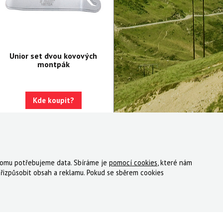
Unior set dvou kovových
montpák
Kde koupit?
 tomu potřebujeme data. Sbíráme je
pomocí cookies
, které nám
ky
Registrace
Reklamace
Kde nakoupit
Kontakt
řizpůsobit obsah a reklamu. Pokud se sběrem cookies
tný, s.r.o.
|
Zásady cookies