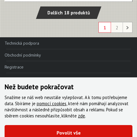
Dalších 18 produktů
1
2
Technická podpora
Obchodní podmínky
Registrace
Reklamace
Než budete pokračovat
Kde nakoupit
Snažíme se náš web neustále vylepšovat. A k tomu potřebujeme
Kontakt
data. Sbíráme je
pomocí cookies
, které nám pomáhají analyzovat
návštěvnost a následně přizpůsobit obsah a reklamu. Pokud se
Servis
sběrem cookies nesouhlasíte, klikněte
zde
.
Ke stažení
Povolit vše