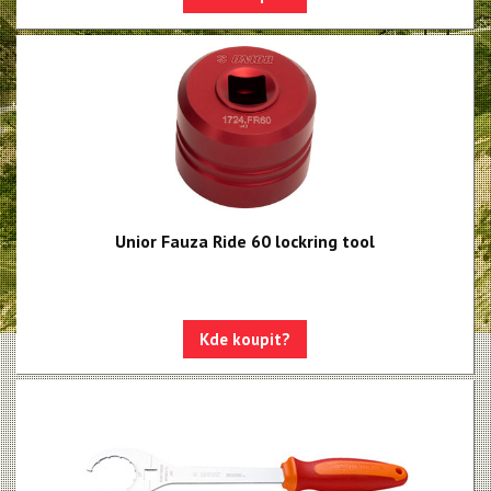
Centrovací stolice
Montážní stojany
Sety nářadí
Dílenské vybavení
Unior Fauza Ride 60 lockring tool
Kde koupit?