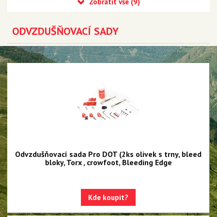
Hydraulické kot. brzdy
Mechanické kot. brzdy
ODVZDUŠŇOVACÍ SADY
Destičky
Odvzdušňovací sady
Náhradní díly
Brzdové páky
Brunox
Capgo
Maxima Racing Oils
MILKIT
Odvzdušňovací sada Pro DOT (2ks olivek s trny, bleed
bloky, Torx , crowfoot, Bleeding Edge
MONTONE
Cyklostar
Kde koupit?
Panasonic
Výprodej