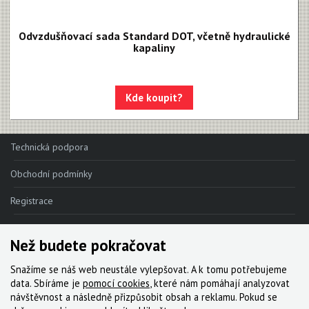
Odvzdušňovací sada Standard DOT, včetně hydraulické
kapaliny
Kde koupit?
Technická podpora
Obchodní podmínky
Registrace
Reklamace
Než budete pokračovat
Kde nakoupit
Snažíme se náš web neustále vylepšovat. A k tomu potřebujeme
Kontakt
data. Sbíráme je
pomocí cookies
, které nám pomáhají analyzovat
návštěvnost a následně přizpůsobit obsah a reklamu. Pokud se
Servis