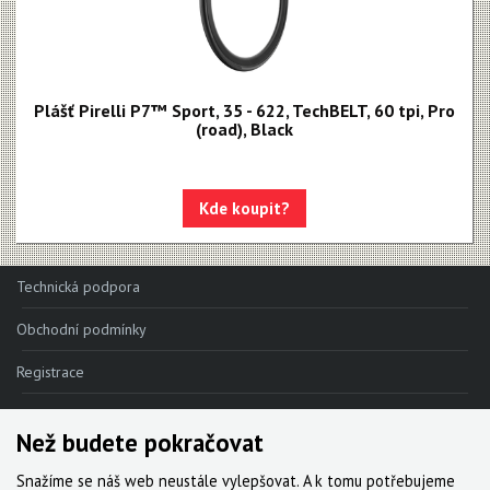
Plášť Pirelli P7™ Sport, 35 - 622, TechBELT, 60 tpi, Pro
(road), Black
Kde koupit?
Technická podpora
Obchodní podmínky
Registrace
Reklamace
Než budete pokračovat
Kde nakoupit
Snažíme se náš web neustále vylepšovat. A k tomu potřebujeme