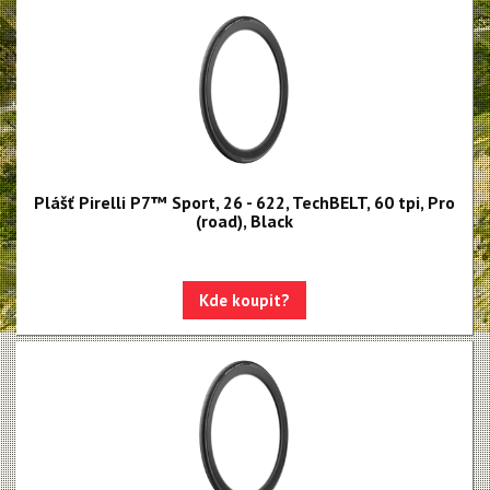
P4 Sport
Silniční Endurance
Silniční galusky
Gravel a Cyklokrosové
Trekingové a městské
Plášť Pirelli P7™ Sport, 26 - 622, TechBELT, 60 tpi, Pro
Duše SmarTUBE
(road), Black
Duše butyl
Bezdušové těsnící tmely
Kde koupit?
Bezdušové ventilky