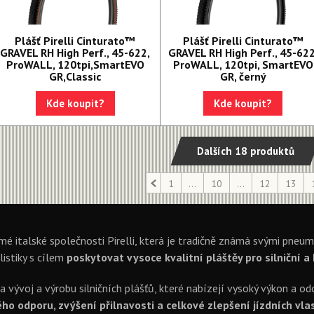
Plášť Pirelli Cinturato™
Plášť Pirelli Cinturato™
GRAVEL RH High Perf., 45-622,
GRAVEL RH High Perf., 45-622
ProWALL, 120tpi,SmartEVO
ProWALL, 120tpi, SmartEVO
GR,Classic
GR, černý
Kde koupit?
Kde koupit?
Dalších 18 produktů
1
...
10
...
12
13
mé italské společnosti Pirelli, která je tradičně známá svými pneu
listiky s cílem
poskytovat vysoce kvalitní pláštěy pro silniční a
na vývoj a výrobu silničních plášťů, které nabízejí vysoký výkon a o
o odporu, zvýšení přilnavosti a celkové zlepšení jízdních vlas