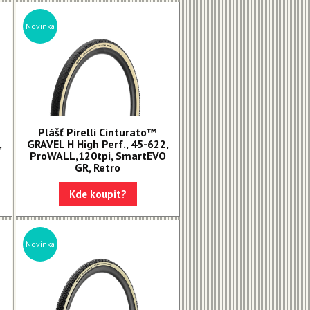
Novinka
Plášť Pirelli Cinturato™
,
GRAVEL H High Perf., 45-622,
ProWALL,120tpi, SmartEVO
GR, Retro
Kde koupit?
Novinka