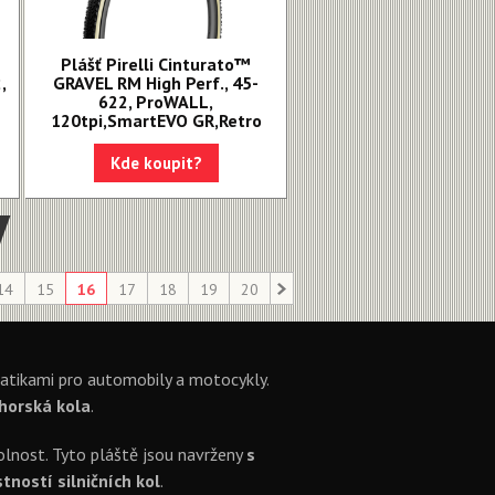
Plášť Pirelli Cinturato™
,
GRAVEL RM High Perf., 45-
622, ProWALL,
120tpi,SmartEVO GR,Retro
Kde koupit?
14
15
16
17
18
19
20
matikami pro automobily a motocykly.
 horská kola
.
dolnost. Tyto pláště jsou navrženy
s
tností silničních kol
.