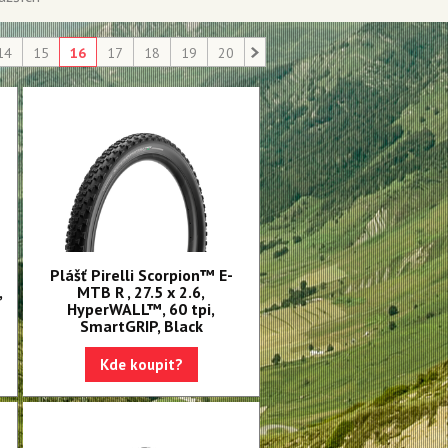
14
15
16
17
18
19
20
Plášť Pirelli Scorpion™ E-
,
MTB R , 27.5 x 2.6,
HyperWALL™, 60 tpi,
SmartGRIP, Black
Kde koupit?