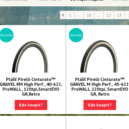
1
...
10
...
12
13
Novinka
Novinka
Plášť Pirelli Cinturato™
Plášť Pirelli Cinturato™
GRAVEL RM High Perf., 40-622,
GRAVEL M High Perf., 45-622
ProWALL, 120tpi,SmartEVO
ProWALL,120tpi, SmartEVO
GR,Retro
GR, Retro
Kde koupit?
Kde koupit?