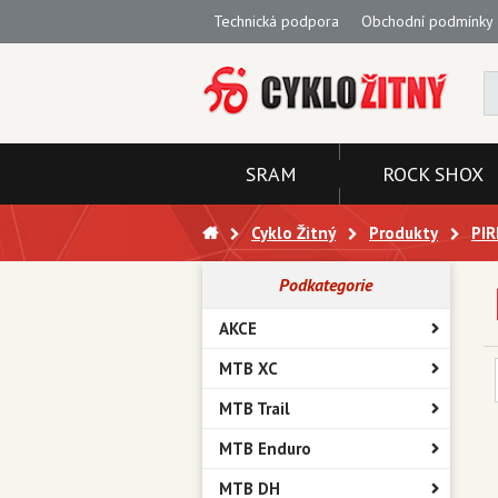
Technická podpora
Obchodní podmínky
SRAM
ROCK SHOX
Cyklo Žitný
Produkty
PIR
Podkategorie
AKCE
MTB XC
MTB Trail
MTB Enduro
MTB DH