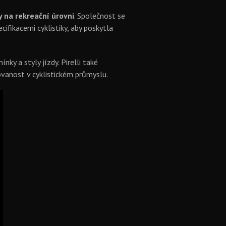
y na rekreační úrovni
. Společnost se
fikacemi cyklistiky, aby poskytla
ky a styly jízdy. Pirelli také
ovanost v cyklistickém průmyslu.