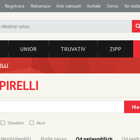
Registrace
Reklamace
Kde nakoupit
Kontakt
Servis
Ke staže
UNIOR
TRUVATIV
ZIPP
ELLI
PIRELLI
Hle
Skladem
Akce
Nejoblíbenější
Podle názvu
Od nejlevnějších
Od nejdr