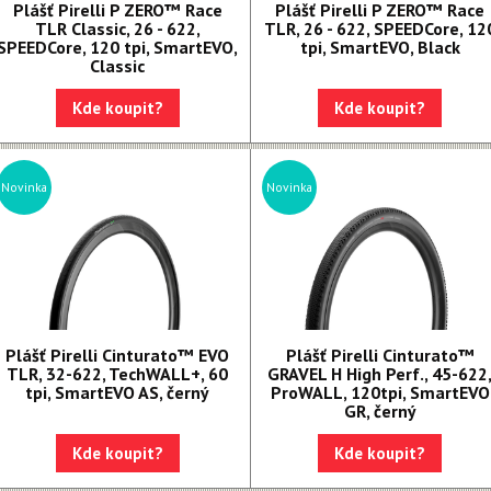
Plášť Pirelli P ZERO™ Race
Plášť Pirelli P ZERO™ Race
TLR Classic, 26 - 622,
TLR, 26 - 622, SPEEDCore, 12
SPEEDCore, 120 tpi, SmartEVO,
tpi, SmartEVO, Black
Classic
Kde koupit?
Kde koupit?
Novinka
Novinka
Plášť Pirelli Cinturato™ EVO
Plášť Pirelli Cinturato™
TLR, 32-622, TechWALL+, 60
GRAVEL H High Perf., 45-622
tpi, SmartEVO AS, černý
ProWALL, 120tpi, SmartEVO
GR, černý
Kde koupit?
Kde koupit?