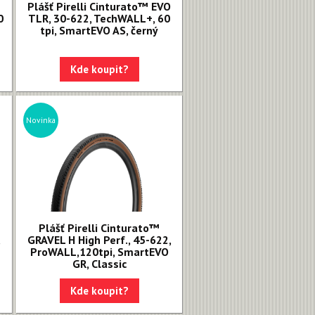
Plášť Pirelli Cinturato™ EVO
0
TLR, 30-622, TechWALL+, 60
tpi, SmartEVO AS, černý
Kde koupit?
Novinka
Plášť Pirelli Cinturato™
,
GRAVEL H High Perf., 45-622,
ProWALL,120tpi, SmartEVO
GR, Classic
Kde koupit?