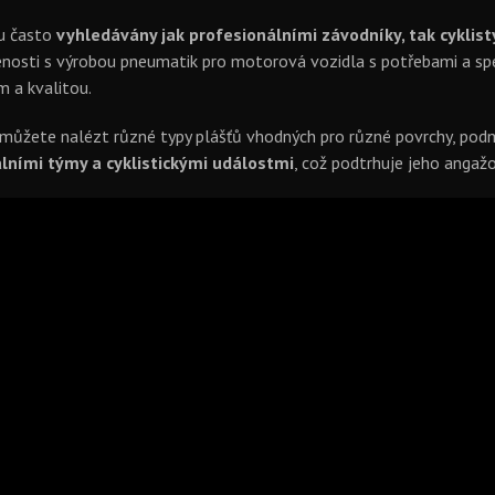
ou často
vyhledávány jak profesionálními závodníky, tak cyklist
osti s výrobou pneumatik pro motorová vozidla s potřebami a speci
 a kvalitou.
 můžete nalézt různé typy plášťů vhodných pro různé povrchy, podmín
lními týmy a cyklistickými událostmi
, což podtrhuje jeho angaž