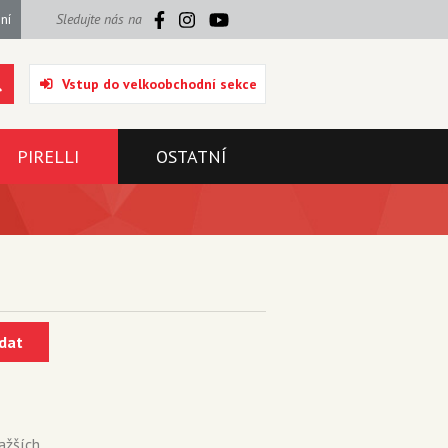
ní
Sledujte nás na
Vstup do velkoobchodní sekce
PIRELLI
OSTATNÍ
dat
ažších