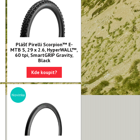
Plášť Pirelli Scorpion™ E-
MTB S, 29 x 2.6, HyperWALL™,
60 tpi, SmartGRIP Gravity,
Black
Kde koupit?
Novinka