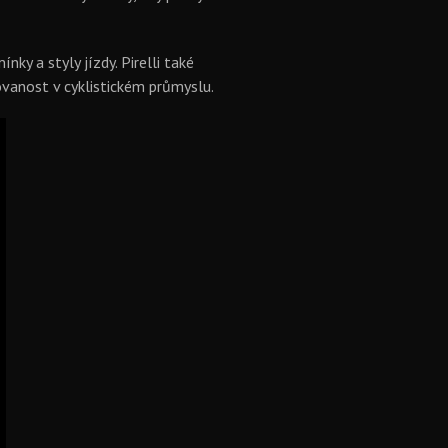
ky a styly jízdy. Pirelli také
ovanost v cyklistickém průmyslu.