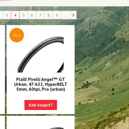
3
4
5
6
7
8
9
...
Akce
Plášť Pirelli Angel™ GT
Urban, 47-622, HyperBELT
5mm, 60tpi, Pro (urban)
Kde koupit?