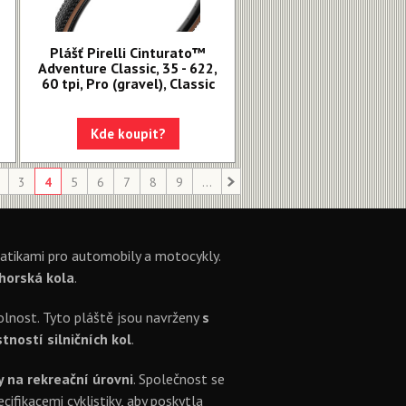
Plášť Pirelli Cinturato™
Adventure Classic, 35 - 622,
60 tpi, Pro (gravel), Classic
Kde koupit?
3
4
5
6
7
8
9
...
matikami pro automobily a motocykly.
 horská kola
.
dolnost. Tyto pláště jsou navrženy
s
tností silničních kol
.
y na rekreační úrovni
. Společnost se
fikacemi cyklistiky, aby poskytla