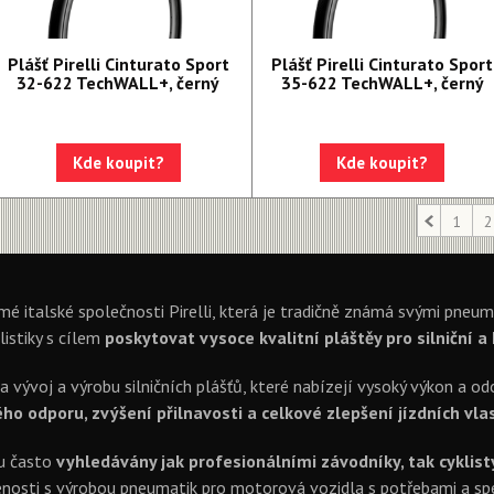
Plášť Pirelli Cinturato Sport
Plášť Pirelli Cinturato Sport
32-622 TechWALL+, černý
35-622 TechWALL+, černý
Kde koupit?
Kde koupit?
1
2
mé italské společnosti Pirelli, která je tradičně známá svými pneu
listiky s cílem
poskytovat vysoce kvalitní pláštěy pro silniční a
na vývoj a výrobu silničních plášťů, které nabízejí vysoký výkon a o
o odporu, zvýšení přilnavosti a celkové zlepšení jízdních vlas
ou často
vyhledávány jak profesionálními závodníky, tak cyklist
osti s výrobou pneumatik pro motorová vozidla s potřebami a speci