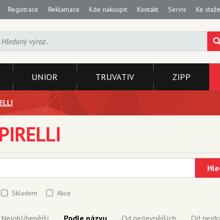
Registrace
Reklamace
Kde nakoupit
Kontakt
Servis
Ke staže
UNIOR
TRUVATIV
ZIPP
ELLI
PIRELLI
Hle
Skladem
Akce
Nejoblíbenější
Podle názvu
Od nejlevnějších
Od nejdr