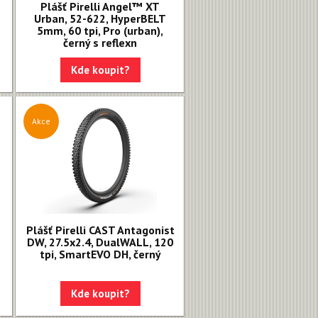
Plášť Pirelli Angel™ XT
Urban, 52-622, HyperBELT
5mm, 60 tpi, Pro (urban),
černý s reflexn
Kde koupit?
Akce
Plášť Pirelli CAST Antagonist
DW, 27.5x2.4, DualWALL, 120
tpi, SmartEVO DH, černý
Kde koupit?