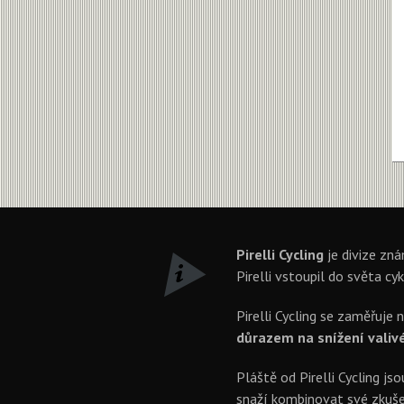
Pirelli Cycling
je divize zná
Pirelli vstoupil do světa cyk
Pirelli Cycling se zaměřuje 
důrazem na snížení valivéh
Pláště od Pirelli Cycling js
snaží kombinovat své zkušen