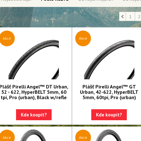
1
2
Akce
Akce
Plášť Pirelli Angel™ DT Urban,
Plášť Pirelli Angel™ GT
52 - 622, HyperBELT 5mm, 60
Urban, 42-622, HyperBELT
tpi, Pro (urban), Black w/refle
5mm, 60tpi, Pro (urban)
Kde koupit?
Kde koupit?
Akce
Akce