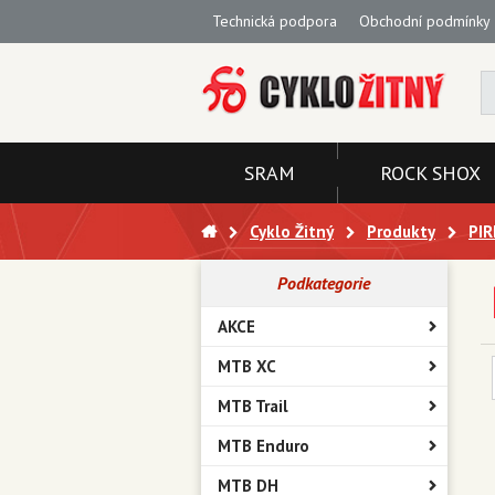
Technická podpora
Obchodní podmínky
SRAM
ROCK SHOX
Cyklo Žitný
Produkty
PIR
Podkategorie
AKCE
MTB XC
MTB Trail
MTB Enduro
MTB DH