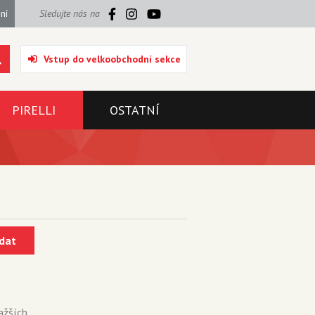
ní
Sledujte nás na
Vstup do velkoobchodní sekce
PIRELLI
OSTATNÍ
dat
ažších