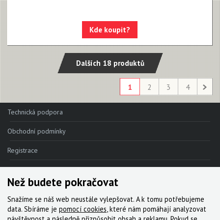
Kde koupit?
Dalších 18 produktů
1
2
3
4
Technická podpora
Obchodní podmínky
Registrace
Reklamace
Než budete pokračovat
Kde nakoupit
Snažíme se náš web neustále vylepšovat. A k tomu potřebujeme
Kontakt
data. Sbíráme je
pomocí cookies
, které nám pomáhají analyzovat
návštěvnost a následně přizpůsobit obsah a reklamu. Pokud se