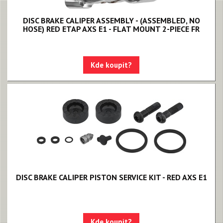
Apex 1
DISC BRAKE CALIPER ASSEMBLY - (ASSEMBLED, NO
Apex
HOSE) RED ETAP AXS E1 - FLAT MOUNT 2-PIECE FR
MOTIVE - NEW!!!
MAVEN - NEW!!!
Kde koupit?
DB8
DB6
DB4
Brzdové destičky
Brzdové hadice
Kazety
DISC BRAKE CALIPER PISTON SERVICE KIT - RED AXS E1
Kliky, převodníky
Kotoučové brzdy
Kde koupit?