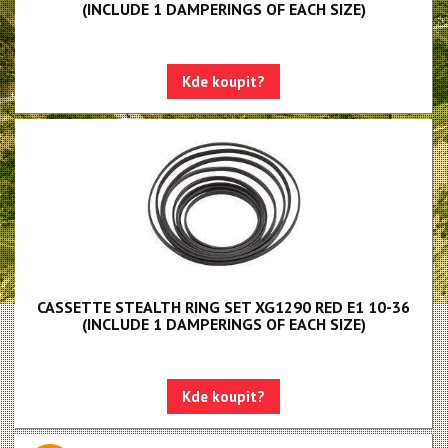
NX Eagle
(INCLUDE 1 DAMPERINGS OF EACH SIZE)
SX Eagle
X01DH
Kde koupit?
GX
GX DH
NX
X5
Hammerhead Karoo
Red XPLR AXS E1
CASSETTE STEALTH RING SET XG1290 RED E1 10-36
(INCLUDE 1 DAMPERINGS OF EACH SIZE)
Red AXS E1
Force AXS E1
Kde koupit?
Rival AXS E1
Force XPLR AXS E1