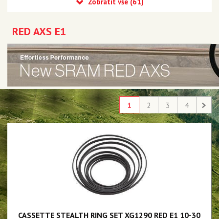
Eagle 90 Transmission
Eagle 70 Transmission
RED AXS E1
XX DH Transmission - NEW!!!
Eagle S500 - NEW!!!
Eagle S200 - NEW!!!
Eagle S100 - NEW!!!
1
2
3
4
XX1 Eagle AXS
X01 Eagle AXS
GX Eagle AXS
XX1 Eagle
X01 Eagle
GX Eagle
CASSETTE STEALTH RING SET XG1290 RED E1 10-30