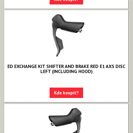
Kotouče
Odvzdušňovací sady
Osy a pressfity
Objímky, gripy, lanka
Řazení
Řetězy
ED EXCHANGE KIT SHIFTER AND BRAKE RED E1 AXS DISC
LEFT (INCLUDING HOOD)
Kde koupit?