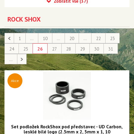
Recon
Reba
ROCK SHOX
Sid
35
1
...
10
...
20
...
22
23
Revelation
24
25
26
27
28
29
30
31
Sektor
...
Pike
Psylo
Akce
Yari
Lyrik - NEW!!!
Zeb - NEW!!!
Domain
Set podložek RockShox pod představec - UD Carbon,
BoXXer - NEW!!!
lesklé bílé logo (2.5mm x 2, 5mm x 1, 10