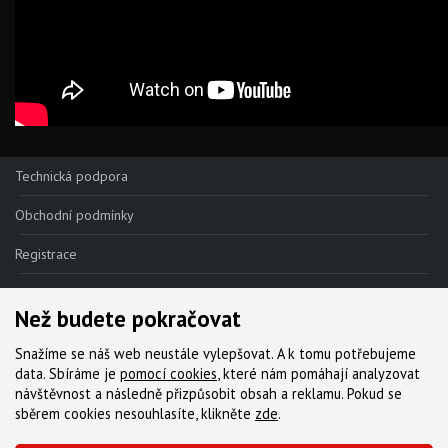
Technická podpora
Obchodní podmínky
Registrace
Reklamace
Než budete pokračovat
Kde nakoupit
Snažíme se náš web neustále vylepšovat. A k tomu potřebujeme
Kontakt
data. Sbíráme je
pomocí cookies
, které nám pomáhají analyzovat
návštěvnost a následně přizpůsobit obsah a reklamu. Pokud se
Servis
sběrem cookies nesouhlasíte, klikněte
zde
.