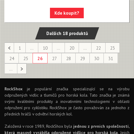
Kde koupit?
Dalších 18 produktů
1
...
10
...
20
...
22
23
24
25
26
27
28
29
30
31
...
RockShox
je populární značka specializující se na výrobu
odpružených vidlic a tlumičů pro horská kola. Tato značka je známá
svými kvalitními produkty a inovativními technologiemi v oblasti
odpružení pro cyklistiku. RockShox je často považován za jednoho z
předních hráčů v odvětví horských kol.
Založená v roce 1989, RockShox byla
jednou z prvních společností,
která masově vyráběla odpružené vidlice pro horská kola
. Jejich