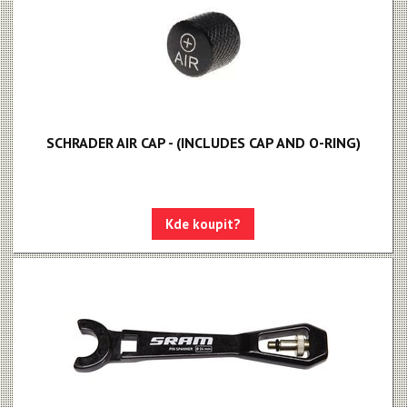
Upgrade kity
Nářadí, hustilky
Náhradní díly k vidlicím
Náhradní díly k tlumičům
SCHRADER AIR CAP - (INCLUDES CAP AND O-RING)
Náhradní díly k sedlovkám
Pevné osy
Blatníky
Kde koupit?