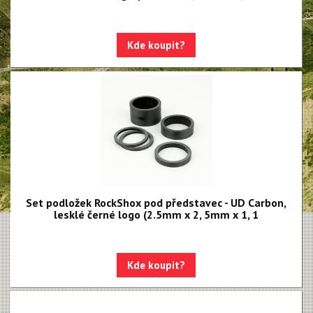
Paragon
Rudy
Kde koupit?
Monarch, Monarch Plus
SIDLuxe
Deluxe, Super Deluxe
Super Deluxe - NEW!!!
Vivid - NEW!!!
Reverb AXS - NEW!!!
Set podložek RockShox pod představec - UD Carbon,
lesklé černé logo (2.5mm x 2, 5mm x 1, 1
Reverb AXS XPLR
Reverb
Kde koupit?
Oleje, maziva, kapaliny
Odvzdušňovací sady