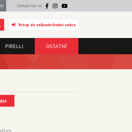
ní
Sledujte nás na
Vstup do velkoobchodní sekce
PIRELLI
OSTATNÍ
dat
ažších