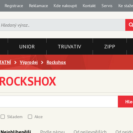
Registrace
Reklamace
Kde nakoupit
Kontakt
Servis
Ke staže
UNIOR
TRUVATIV
ZIPP
TATNÍ
Výprodej
Rockshox
ROCKSHOX
Hle
Skladem
Akce
Nejoblíbenější
Podle názvu
Od nejlevnějších
Od nejdr