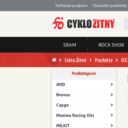
Technická podpora
Obchodní podmínky
SRAM
ROCK SHOX
Cyklo Žitný
Produkty
OS
Podkategorie
AVID
Brunox
Capgo
Maxima Racing Oils
MILKIT