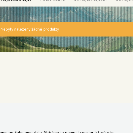
Nebyly nalezeny žádné produkty
 tomu potřebujeme data. Sbíráme je
pomocí cookies
, které nám