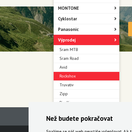
MONTONE
Cyklostar
Panasonic
Výprodej
Sram MTB
Sram Road
Avid
Rockshox
Truvativ
Zipp
Pirelli
Než budete pokračovat
Snažíme se náš web neustále vylepšovat. A k