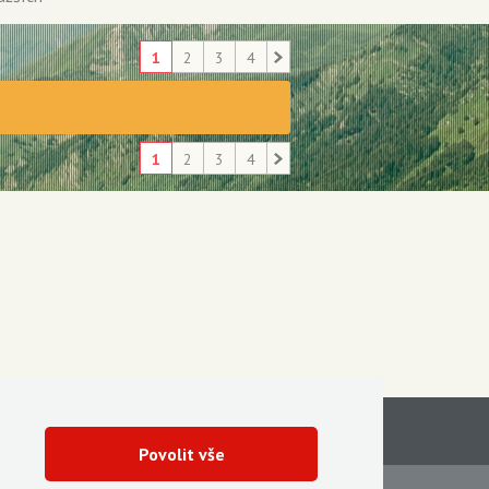
1
2
3
4
1
2
3
4
Povolit vše