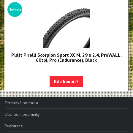
Silniční galusky
Novinka
Gravel a Cyklokrosové
Trekingové a městské
Duše SmarTUBE
Duše butyl
Plášť Pirelli Scorpion Sport XC M, 29 x 2.4, ProWALL,
60tpi, Pro (Endurance), Black
Bezdušové těsnící tmely
Bezdušové ventilky
Kde koupit?
Technická podpora
Obchodní podmínky
Registrace