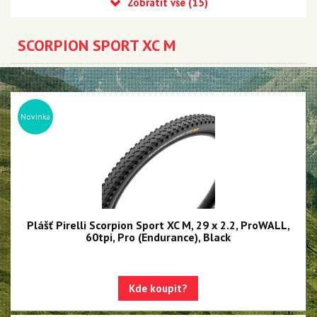
Scorpion XC RC
Scorpion XC H
SCORPION SPORT XC M
Scorpion XC M
Scorpion XC R
Scorpion XC S
Scorpion Sport XC H
Novinka
Scorpion Sport XC M
Scorpion Sport XC RC
MTB Trail
MTB Enduro
Plášť Pirelli Scorpion Sport XC M, 29 x 2.2, ProWALL,
MTB DH
60tpi, Pro (Endurance), Black
E-MTB
Silniční Závodní
Kde koupit?
Silniční Endurance