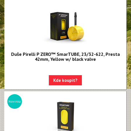
Duše butyl
Bezdušové těsnící tmely
Bezdušové ventilky
Duše Pirelli P ZERO™ SmarTUBE, 23/32-622, Presta
42mm, Yellow w/ black valve
Kde koupit?
Novinka