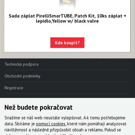
Sada záplat PirelliSmarTUBE, Patch Kit, 10ks záplat +
lepidlo,Yellow w/ black valve
Kde koupit?
Technická podpora
Obchodní podmínky
Registrace
Reklamace
Než budete pokračovat
Kde nakoupit
Snažíme se náš web neustále vylepšovat. A k tomu potřebujeme
Kontakt
data. Sbíráme je
pomocí cookies
, které nám pomáhají analyzovat
návštěvnost a následně přizpůsobit obsah a reklamu. Pokud se
Servis