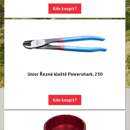
Centrovací stolice
Kde koupit?
Montážní stojany
Sety nářadí
Dílenské vybavení
Unior Řezné kleště Powershark, 250
Kde koupit?