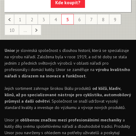
Kde koupit?
1
2
3
4
5
6
7
8
9
10
...
Unior
je slovinská společnost s dlouhou historií, která se specializuje
na výrobu nářadí. Založena byla v roce 1919, a od té doby se stala
jedním z předních světových výrobců v oblasti nářadí pro
profesionály i domácí kutily. Unior se zaměřuje na
výrobu kvalitního
nářadí s důrazem na inovace a funkčnost
.
Jejich sortiment zahrnuje širokou škálu produktů
od klíčů, kladiv,
klínů, až po specializované nástroje pro cyklistiku, automobilový
průmysl a další odvětví
. Společnost se snaží udržovat vysoký
standard kvality a investuje do výzkumu a vývoje nových produktů.
Unior je
oblíbenou značkou mezi profesionálními mechaniky
a
kutily díky svému spolehlivému nářadí a dlouhodobé tradici. Produkty
Unior jsou navrženy s ohledem na potřeby uživatelů a poskytují