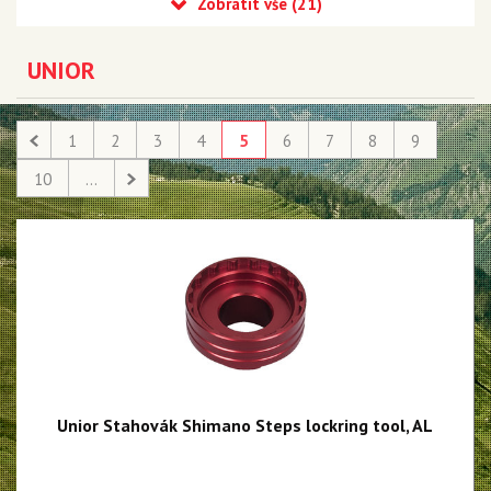
Kleště
Momentové klíče
UNIOR
Nářadí na středové osy
Nářadí na kliky
1
2
3
4
5
6
7
8
9
Nářadí na pedály
10
...
Nářadí na řetězy
Nářadí na kazety a ořechy
Nářadí na brzdy
Nářadí na rámy a vidlice
Nářadí na ložiska
Nářadí na vidlice a tlumiče
Unior Stahovák Shimano Steps lockring tool, AL
Nářadí na servis napl.kol
Nářadí na servis plášťů a duší