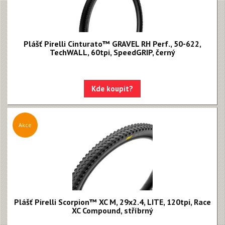
Plášť Pirelli Cinturato™ GRAVEL RH Perf., 50-622,
TechWALL, 60tpi, SpeedGRIP, černý
Kde koupit?
Akce
Plášť Pirelli Scorpion™ XC M, 29x2.4, LITE, 120tpi, Race
XC Compound, stříbrný