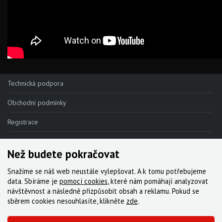
Technická podpora
Obchodní podmínky
Registrace
Reklamace
Než budete pokračovat
Kde nakoupit
Snažíme se náš web neustále vylepšovat. A k tomu potřebujeme
Kontakt
data. Sbíráme je
pomocí cookies
, které nám pomáhají analyzovat
návštěvnost a následně přizpůsobit obsah a reklamu. Pokud se
Servis
sběrem cookies nesouhlasíte, klikněte
zde
.
Ke stažení