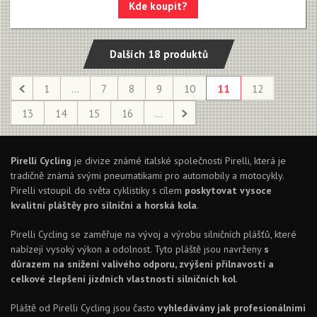
Kde koupit?
Dalších 18 produktů
1
...
7
8
9
10
11
12
13
14
15
16
...
Pirelli Cycling
je divize známé italské společnosti Pirelli, která je
tradičně známá svými pneumatikami pro automobily a motocykly.
Pirelli vstoupil do světa cyklistiky s cílem
poskytovat vysoce
kvalitní pláštěy pro silniční a horská kola
.
Pirelli Cycling se zaměřuje na vývoj a výrobu silničních plášťů, které
nabízejí vysoký výkon a odolnost. Tyto pláště jsou navrženy
s
důrazem na snížení valivého odporu, zvýšení přilnavosti a
celkové zlepšení jízdních vlastností silničních kol
.
Pláště od Pirelli Cycling jsou často
vyhledávány jak profesionálními