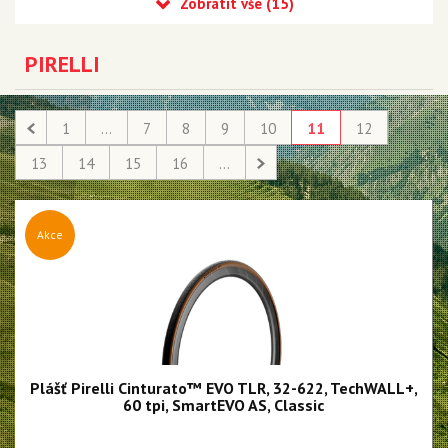
MTB DH
E-MTB
PIRELLI
Silniční Závodní
Silniční Endurance
1
...
7
8
9
10
11
12
Silniční galusky
13
14
15
16
...
Gravel a Cyklokrosové
Trekingové a městské
Akce
Duše SmarTUBE
Duše butyl
Bezdušové těsnící tmely
Bezdušové ventilky
Plášť Pirelli Cinturato™ EVO TLR, 32-622, TechWALL+,
60 tpi, SmartEVO AS, Classic