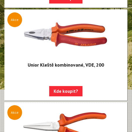
Centrovací stolice
Montážní stojany
Akce
Sety nářadí
Dílenské vybavení
Unior Kleště kombinované, VDE, 200
Kde koupit?
Akce