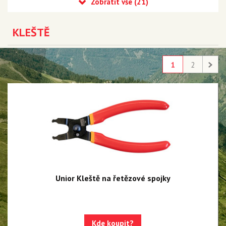
Kleště
Momentové klíče
KLEŠTĚ
Nářadí na středové osy
Nářadí na kliky
1
2
Nářadí na pedály
Nářadí na řetězy
Nářadí na kazety a ořechy
Nářadí na brzdy
Nářadí na rámy a vidlice
Nářadí na ložiska
Unior Kleště na řetězové spojky
Nářadí na vidlice a tlumiče
Nářadí na servis napl.kol
Nářadí na servis plášťů a duší
Kde koupit?