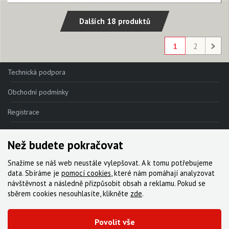
Dalších 18 produktů
1
2
Technická podpora
Obchodní podmínky
Registrace
Reklamace
Než budete pokračovat
Kde nakoupit
Snažíme se náš web neustále vylepšovat. A k tomu potřebujeme
Kontakt
data. Sbíráme je
pomocí cookies
, které nám pomáhají analyzovat
návštěvnost a následně přizpůsobit obsah a reklamu. Pokud se
Servis
sběrem cookies nesouhlasíte, klikněte
zde
.
Ke stažení
Povolit vše