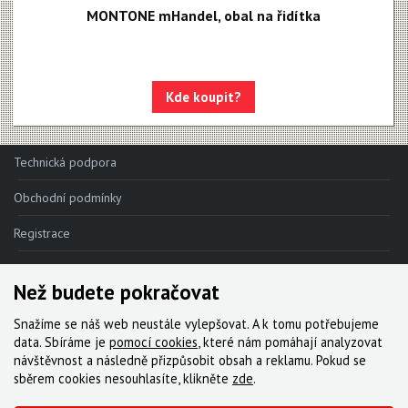
MONTONE mHandel, obal na řidítka
Kde koupit?
Technická podpora
Obchodní podmínky
Registrace
Reklamace
Než budete pokračovat
Kde nakoupit
Snažíme se náš web neustále vylepšovat. A k tomu potřebujeme
Kontakt
data. Sbíráme je
pomocí cookies
, které nám pomáhají analyzovat
návštěvnost a následně přizpůsobit obsah a reklamu. Pokud se
Servis
sběrem cookies nesouhlasíte, klikněte
zde
.