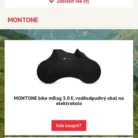
MILKIT
MONTONE
MONTONE
Cyklostar
Panasonic
Výprodej
MONTONE bike mBag 3.0 E, voděodpudivý obal na
elektrokolo
Kde koupit?