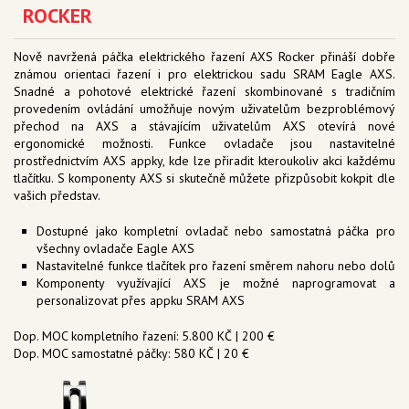
ROCKER
Nově navržená páčka elektrického řazení AXS Rocker přináší dobře
známou orientaci řazení i pro elektrickou sadu SRAM Eagle AXS.
Snadné a pohotové elektrické řazení skombinované s tradičním
provedením ovládání umožňuje novým uživatelům bezproblémový
přechod na AXS a stávajícím uživatelům AXS otevírá nové
ergonomické možnosti. Funkce ovladače jsou nastavitelné
prostřednictvím AXS appky, kde lze přiradit kteroukoliv akci každému
tlačítku. S komponenty AXS si skutečně můžete přizpůsobit kokpit dle
vašich představ.
Dostupné jako kompletní ovladač nebo samostatná páčka pro
všechny ovladače Eagle AXS
Nastavitelné funkce tlačítek pro řazení směrem nahoru nebo dolů
Komponenty využívající AXS je možné naprogramovat a
personalizovat přes appku SRAM AXS
Dop. MOC kompletního řazení: 5.800 KČ | 200 €
Dop. MOC samostatné páčky: 580 KČ | 20 €