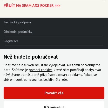
PŘEJÍT NA SRAM AXS ROCKER >>>
Technická podpora
Obchodní podmínky
Registrace
Reklamace
Než budete pokračovat
Kde nakoupit
Snažíme se náš web neustále vylepšovat. A k tomu potřebujeme
Kontakt
data. Sbíráme je
pomocí cookies
, které nám pomáhají analyzovat
návštěvnost a následně přizpůsobit obsah a reklamu. Pokud se
Servis
sběrem cookies nesouhlasíte, klikněte
zde
.
Ke stažení
Povolit vše
© 2000-2026 Všechna práva vyhrazena,
Cyklo Žitný, s.r.o.
|
Zásady cookies
Vytvořila digitální agentura FEO
Přizpůsobit