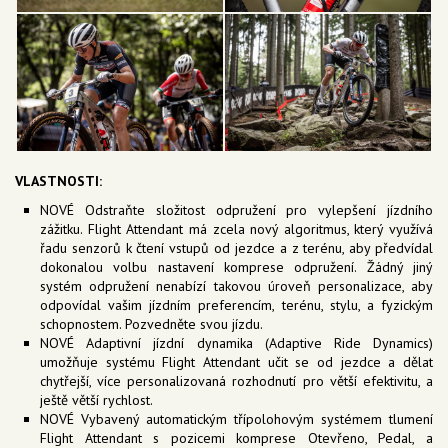
VLASTNOSTI:
NOVÉ Odstraňte složitost odpružení pro vylepšení jízdního
zážitku. Flight Attendant má zcela nový algoritmus, který využívá
řadu senzorů k čtení vstupů od jezdce a z terénu, aby předvídal
dokonalou volbu nastavení komprese odpružení. Žádný jiný
systém odpružení nenabízí takovou úroveň personalizace, aby
odpovídal vašim jízdním preferencím, terénu, stylu, a fyzickým
schopnostem. Pozvedněte svou jízdu.
NOVÉ Adaptivní jízdní dynamika (Adaptive Ride Dynamics)
umožňuje systému Flight Attendant učit se od jezdce a dělat
chytřejší, více personalizovaná rozhodnutí pro větší efektivitu, a
ještě větší rychlost.
NOVÉ Vybavený automatickým třípolohovým systémem tlumení
Flight Attendant s pozicemi komprese Otevřeno, Pedal, a