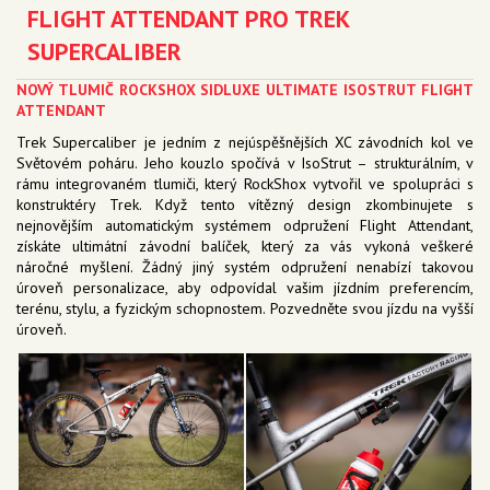
FLIGHT ATTENDANT PRO TREK
SUPERCALIBER
NOVÝ TLUMIČ ROCKSHOX SIDLUXE ULTIMATE ISOSTRUT FLIGHT
ATTENDANT
Trek Supercaliber je jedním z nejúspěšnějších XC závodních kol ve
Světovém poháru. Jeho kouzlo spočívá v IsoStrut – strukturálním, v
rámu integrovaném tlumiči, který RockShox vytvořil ve spolupráci s
konstruktéry Trek. Když tento vítězný design zkombinujete s
nejnovějším automatickým systémem odpružení Flight Attendant,
získáte ultimátní závodní balíček, který za vás vykoná veškeré
náročné myšlení. Žádný jiný systém odpružení nenabízí takovou
úroveň personalizace, aby odpovídal vašim jízdním preferencím,
terénu, stylu, a fyzickým schopnostem. Pozvedněte svou jízdu na vyšší
úroveň.