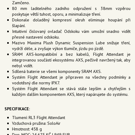
Zamčeno.
80 mm laditelného zadního odpružení s 38mm vzpěrou
poskytuje větší tuhost, oporu, a minimalizuje tření.
Dokonale doladěný kompresní okruh eliminuje houpání při
šlapání.
Intuitivní číslovaný ovladač Odskoku vám umožní snadno vidět
přesné nastavení odskoku.
Mazivo Maxima Plush Dynamic Suspension Lube snižuje tření,
vydrží déle, a zvyšuje výkon tlumiče, jízdu po jízdě.
SRAM AXS-kompatibilní a bez kabelů, Flight Attendant je
integrovanou součástí ekosystému AXS, pečlivě navržený tak, aby
nebyl vidět.
Sdílená baterie se všemi komponenty SRAM AXS.
Systém Flight Attendant je připraven na všechny podmínky a
vodotěsný dle normy IPX7.
Systém Flight Attendant se stává stále lepším a chytřejším s
každým dalším komponentem AXS, který napárujete do systému.
SPECIFIKACE:
Tlumení: RL3 Flight Attendant
Vzduchová pružina: SoloAir
Hmotnost: 458 g
Dop. MOC: 24.675 KČ | 949 EUR