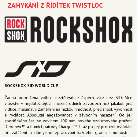
ZAMYKÁNÍ Z ŘÍDÍTEK TWISTLOC
ROCKSHOX SID WORLD CUP
Žádná odpružená vidlice neztělesňuje úspěch více než SID. Více
vítězství v nejdůležitějších mezinárodních závodech než jakákoli jiná
vidlice, maximální zaměření na nízkou hmotnost, preciznost, výkonnost
a rychlost. Absolutní angažovanost v závodním nasazení. Od její
specifického šasi se zdvihem 100 mm, nového vzduchového pružení
DebonAir™ a tlumící patrony Charger™ 2, až po její precizní ovládání
při zatáčení a důmyslné zpracování každého gramu hmotnosti –