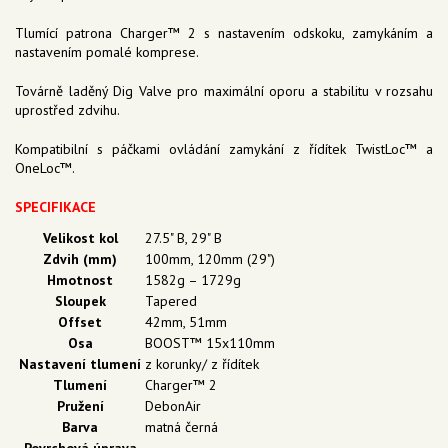
Tlumící patrona Charger™ 2 s nastavením odskoku, zamykáním a
nastavením pomalé komprese.
Továrně laděný Dig Valve pro maximální oporu a stabilitu v rozsahu
uprostřed zdvihu.
Kompatibilní s páčkami ovládání zamykání z řídítek TwistLoc™ a
OneLoc™.
SPECIFIKACE
Velikost kol
27.5" B, 29" B
Zdvih (mm)
100mm, 120mm (29")
Hmotnost
1582g – 1729g
Sloupek
Tapered
Offset
42mm, 51mm
Osa
BOOST™ 15x110mm
Nastavení tlumení
z korunky/ z řídítek
Tlumení
Charger™ 2
Pružení
DebonAir
Barva
matná černá