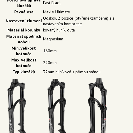
Povrchová úprava
Fast Black
kluzáků
Pevná osa
Maxle Ultimate
Odskok, 2 pozice (otvřené/zamčené) s s
Nastavení tlumení
nastavením komprese
Materiál korunky
kovaný hliník, dutá
Materiál spodních
Magnesium
nohou
Min. velikost
160mm
kotouče
Max. velikost
220mm
kotouče
Typ kluzáků
32mm hliníkové s přímou stěnou