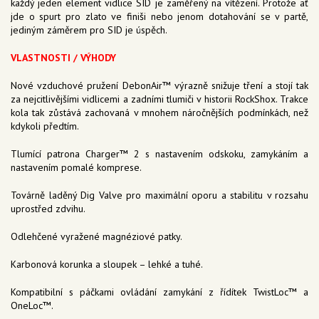
každý jeden element vidlice SID je zaměřený na vítězení. Protože ať
jde o spurt pro zlato ve finiši nebo jenom dotahování se v partě,
jediným záměrem pro SID je úspěch.
VLASTNOSTI / VÝHODY
Nové vzduchové pružení DebonAir™ výrazně snižuje tření a stojí tak
za nejcitlivějšími vidlicemi a zadními tlumiči v historii RockShox. Trakce
kola tak zůstává zachovaná v mnohem náročnějších podmínkách, než
kdykoli předtím.
Tlumící patrona Charger™ 2 s nastavením odskoku, zamykáním a
nastavením pomalé komprese.
Továrně laděný Dig Valve pro maximální oporu a stabilitu v rozsahu
uprostřed zdvihu.
Odlehčené vyražené magnéziové patky.
Karbonová korunka a sloupek – lehké a tuhé.
Kompatibilní s páčkami ovládání zamykání z řídítek TwistLoc™ a
OneLoc™.