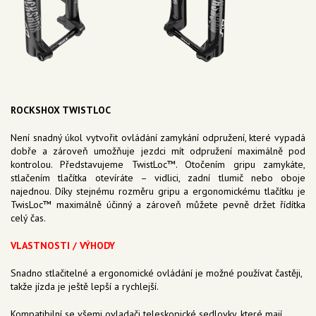
ROCKSHOX TWISTLOC
Není snadný úkol vytvořit ovládání zamykání odpružení, které vypadá
dobře a zároveň umožňuje jezdci mít odpružení maximálně pod
kontrolou. Představujeme TwistLoc™. Otočením gripu zamykáte,
stlačením tlačítka otevíráte – vidlici, zadní tlumič nebo oboje
najednou. Díky stejnému rozměru gripu a ergonomickému tlačítku je
TwisLoc™ maximálně účinný a zároveň můžete pevně držet řídítka
celý čas.
VLASTNOSTI / VÝHODY
Snadno stlačitelné a ergonomické ovládání je možné používat častěji,
takže jízda je ještě lepší a rychlejší.
Kompatibilní se všemi ovladači teleskopické sedlovky, které mají