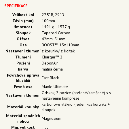
SPECIFIKACE
Velikost kol
27.5" B, 29" B
Zdvih (mm)
100mm
Hmotnost
1491 g - 1537 g
Sloupek
Tapered Carbon
Offset
42mm, 51mm
Osa
BOOST™ 15x110mm
Nastavení tlumení
z korunky/ z řídítek
Tlumení
Charger™ 2
Pružení
DebonAir
Barva
matná černá
Povrchová úprava
Fast Black
kluzáků
Pevná osa
Maxle Ultimate
Odskok, 2 pozice (otvřené/zamčené) s s
Nastavení tlumení
nastavením komprese
karbonové vlákno - jeden kus korunka +
Materiál korunky
sloupek
Materiál spodních
Magnesium
nohou
Min. velikost