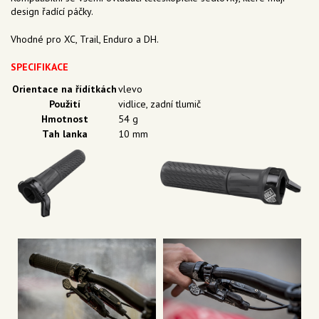
design řadící páčky.
Vhodné pro XC, Trail, Enduro a DH.
SPECIFIKACE
Orientace na řídítkách
vlevo
Použití
vidlice, zadní tlumič
Hmotnost
54 g
Tah lanka
10 mm