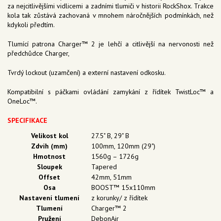
za nejcitlivějšími vidlicemi a zadními tlumiči v historii RockShox. Trakce
kola tak zůstává zachovaná v mnohem náročnějších podmínkách, než
kdykoli předtím.
Tlumící patrona Charger™ 2 je lehčí a citlivější na nervonosti než
předchůdce Charger,
Tvrdý lockout (uzamčení) a externí nastavení odkosku.
Kompatibilní s páčkami ovládání zamykání z řídítek TwistLoc™ a
OneLoc™.
SPECIFIKACE
Velikost kol
27.5" B, 29" B
Zdvih (mm)
100mm, 120mm (29")
Hmotnost
1560g – 1726g
Sloupek
Tapered
Offset
42mm, 51mm
Osa
BOOST™ 15x110mm
Nastavení tlumení
z korunky/ z řídítek
Tlumení
Charger™ 2
Pružení
DebonAir