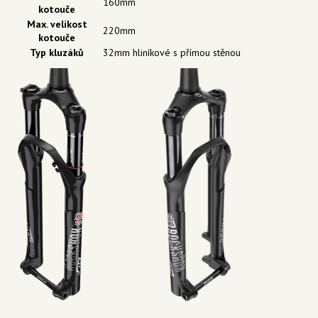
160mm
kotouče
Max. velikost
220mm
kotouče
Typ kluzáků
32mm hliníkové s přímou stěnou