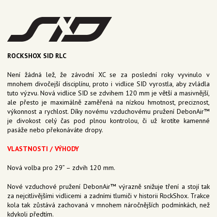
ROCKSHOX SID RLC
Není žádná lež, že závodní XC se za poslední roky vyvinulo v
mnohem divočejší disciplínu, proto i vidlice SID vyrostla, aby zvládla
tuto výzvu. Nová vidlice SID se zdvihem 120 mm je větší a masivnější,
ale přesto je maximálně zaměřená na nízkou hmotnost, preciznost,
výkonnost a rychlost. Díky novému vzduchovému pružení DebonAir™
je divokost celý čas pod plnou kontrolou, či už krotíte kamenné
pasáže nebo překonáváte dropy.
VLASTNOSTI / VÝHODY
Nová volba pro 29” – zdvih 120 mm.
Nové vzduchové pružení DebonAir™ výrazně snižuje tření a stojí tak
za nejcitlivějšími vidlicemi a zadními tlumiči v historii RockShox. Trakce
kola tak zůstává zachovaná v mnohem náročnějších podmínkách, než
kdykoli předtím.