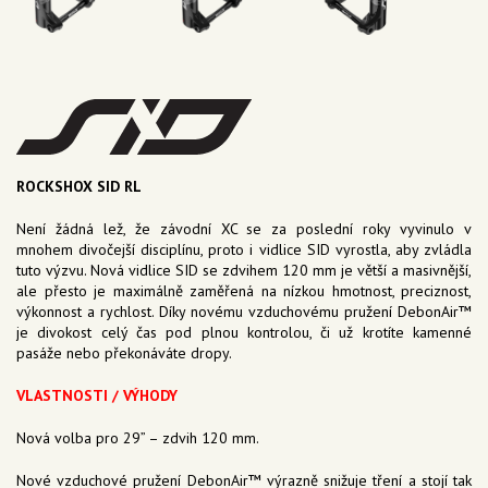
ROCKSHOX SID RL
Není žádná lež, že závodní XC se za poslední roky vyvinulo v
mnohem divočejší disciplínu, proto i vidlice SID vyrostla, aby zvládla
tuto výzvu. Nová vidlice SID se zdvihem 120 mm je větší a masivnější,
ale přesto je maximálně zaměřená na nízkou hmotnost, preciznost,
výkonnost a rychlost. Díky novému vzduchovému pružení DebonAir™
je divokost celý čas pod plnou kontrolou, či už krotíte kamenné
pasáže nebo překonáváte dropy.
VLASTNOSTI / VÝHODY
Nová volba pro 29” – zdvih 120 mm.
Nové vzduchové pružení DebonAir™ výrazně snižuje tření a stojí tak