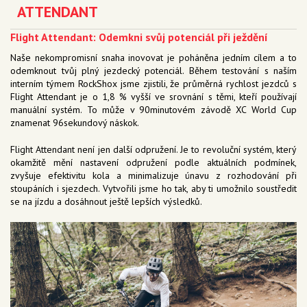
ATTENDANT
Flight Attendant: Odemkni svůj potenciál při ježdění
Naše nekompromisní snaha inovovat je poháněna jedním cílem a to
odemknout tvůj plný jezdecký potenciál. Během testování s naším
interním týmem RockShox jsme zjistili, že průměrná rychlost jezdců s
Flight Attendant je o 1,8 % vyšší ve srovnání s těmi, kteří používají
manuální systém. To může v 90minutovém závodě XC World Cup
znamenat 96sekundový náskok.
Flight Attendant není jen další odpružení. Je to revoluční systém, který
okamžitě mění nastavení odpružení podle aktuálních podmínek,
zvyšuje efektivitu kola a minimalizuje únavu z rozhodování při
stoupáních i sjezdech. Vytvořili jsme ho tak, aby ti umožnilo soustředit
se na jízdu a dosáhnout ještě lepších výsledků.