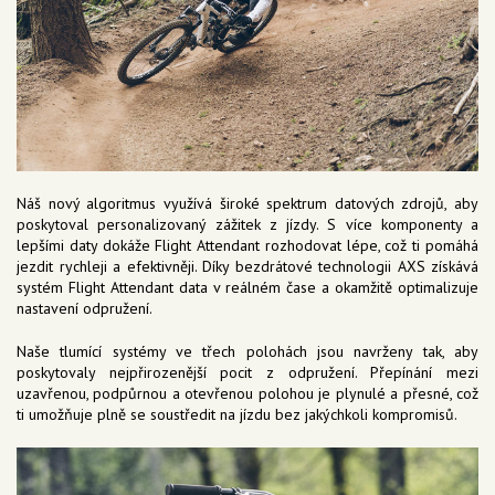
Náš nový algoritmus využívá široké spektrum datových zdrojů, aby
poskytoval personalizovaný zážitek z jízdy. S více komponenty a
lepšími daty dokáže Flight Attendant rozhodovat lépe, což ti pomáhá
jezdit rychleji a efektivněji. Díky bezdrátové technologii AXS získává
systém Flight Attendant data v reálném čase a okamžitě optimalizuje
nastavení odpružení.
Naše tlumící systémy ve třech polohách jsou navrženy tak, aby
poskytovaly nejpřirozenější pocit z odpružení. Přepínání mezi
uzavřenou, podpůrnou a otevřenou polohou je plynulé a přesné, což
ti umožňuje plně se soustředit na jízdu bez jakýchkoli kompromisů.