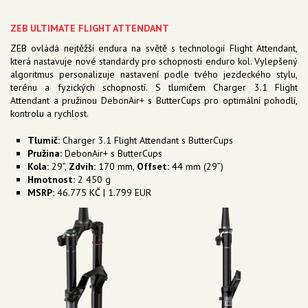
ZEB ULTIMATE FLIGHT ATTENDANT
ZEB ovládá nejtěžší endura na světě s technologií Flight Attendant,
která nastavuje nové standardy pro schopnosti enduro kol. Vylepšený
algoritmus personalizuje nastavení podle tvého jezdeckého stylu,
terénu a fyzických schopností. S tlumičem Charger 3.1 Flight
Attendant a pružinou DebonAir+ s ButterCups pro optimální pohodlí,
kontrolu a rychlost.
Tlumič:
Charger 3.1 Flight Attendant s ButterCups
Pružina:
DebonAir+ s ButterCups
Kola:
29”,
Zdvih:
170 mm,
Offset:
44 mm (29”)
Hmotnost:
2 450 g
MSRP:
46.775 KČ | 1.799 EUR