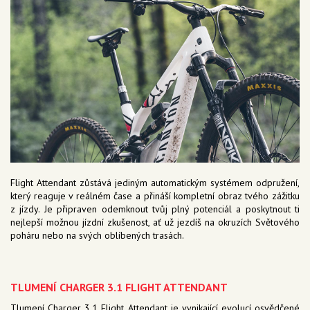
Flight Attendant zůstává jediným automatickým systémem odpružení,
který reaguje v reálném čase a přináší kompletní obraz tvého zážitku
z jízdy. Je připraven odemknout tvůj plný potenciál a poskytnout ti
nejlepší možnou jízdní zkušenost, ať už jezdíš na okruzích Světového
poháru nebo na svých oblíbených trasách.
TLUMENÍ CHARGER 3.1 FLIGHT ATTENDANT
Tlumení Charger 3.1 Flight Attendant je vynikající evolucí osvědčené