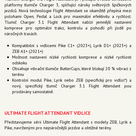
platformy tlumiče Charger 3, splňující nároky světových špičkových
jezdců. Nová technologie Flight Attendant se okamžitě přepíná mezi
polohami Open, Pedal a Lock pro maximální efektivitu a rychlost.
Tlumič Charger 3.1 Flight Attendant nabízí jemnější nastavení
komprese pro optimální trakci, kontrolu a pohodlí při jízdě po
náročných trasách.
Kompatibilní s vidlicemi Pike C1+ (2023+), Lyrik D1+ (2023+) a
ZEB A1+ (2021+)
Možnost nastavení nízké rychlosti komprese a nízké rychlosti
odskoku
Obsahuje vibrační tlumiče ButterCups, které blokují 20 % vibrací z
terénu
Kontrolní modul Pike, Lyrik nebo ZEB (specifický pro vidlici*) a
nový, specifický tlumič Charger 3.1 Flight Attendant jsou
prodávány samostatně.
ULTIMATE FLIGHT ATTENDANT VIDLICE
Představujeme sérii Ultimate Flight Attendant s modely ZEB, Lyrik a
Pike, navrženými pro nejnáročnější jezdce a obtížné terény.