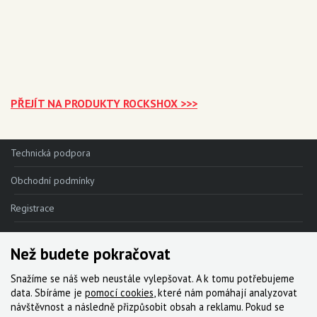
PŘEJÍT NA PRODUKTY ROCKSHOX >>>
Technická podpora
Obchodní podmínky
Registrace
Reklamace
Než budete pokračovat
Kde nakoupit
Snažíme se náš web neustále vylepšovat. A k tomu potřebujeme
Kontakt
data. Sbíráme je
pomocí cookies
, které nám pomáhají analyzovat
návštěvnost a následně přizpůsobit obsah a reklamu. Pokud se