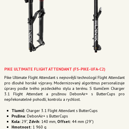
PIKE ULTIMATE FLIGHT ATTENDANT (FS-PIKE-UFA-C2)
Pike Ultimate Flight Attendant s nejnovější technologií Flight Attendant
pro dlouhé horské výpravy. Modernizovaný algoritmus personalizuje
úpravy podle tvého jezdeckého stylu a terénu. S tlumičem Charger
3.1 Flight Attendant a pružinou DebonAir+ s ButterCups pro
nepřekonatelné pohodlí, kontrolu a rychlost.
Tlumič:
Charger 3.1 Flight Attendant s ButterCups
Pružina:
DebonAir+ s ButterCups
Kola:
29”,
Zdvih:
140 mm,
Offset:
44 mm (29”)
Hmotnost:
1 960 g