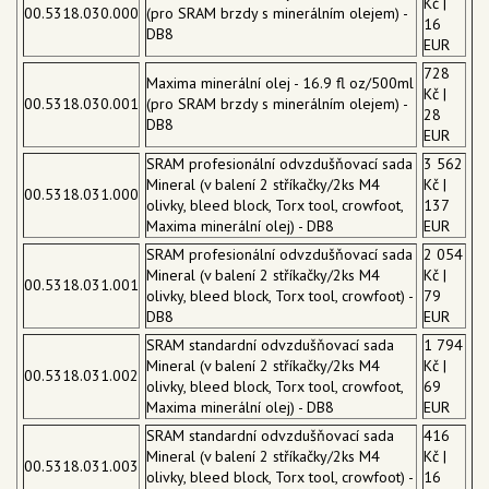
Kč |
00.5318.030.000
(pro SRAM brzdy s minerálním olejem) -
16
DB8
EUR
728
Maxima minerální olej - 16.9 fl oz/500ml
Kč |
00.5318.030.001
(pro SRAM brzdy s minerálním olejem) -
28
DB8
EUR
SRAM profesionální odvzdušňovací sada
3 562
Mineral (v balení 2 stříkačky/2ks M4
Kč |
00.5318.031.000
olivky, bleed block, Torx tool, crowfoot,
137
Maxima minerální olej) - DB8
EUR
SRAM profesionální odvzdušňovací sada
2 054
Mineral (v balení 2 stříkačky/2ks M4
Kč |
00.5318.031.001
olivky, bleed block, Torx tool, crowfoot) -
79
DB8
EUR
SRAM standardní odvzdušňovací sada
1 794
Mineral (v balení 2 stříkačky/2ks M4
Kč |
00.5318.031.002
olivky, bleed block, Torx tool, crowfoot,
69
Maxima minerální olej) - DB8
EUR
SRAM standardní odvzdušňovací sada
416
Mineral (v balení 2 stříkačky/2ks M4
Kč |
00.5318.031.003
olivky, bleed block, Torx tool, crowfoot) -
16