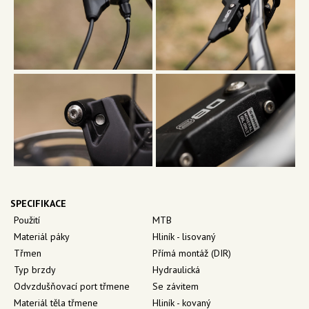
SPECIFIKACE
Použití
MTB
Materiál páky
Hliník - lisovaný
Třmen
Přímá montáž (DIR)
Typ brzdy
Hydraulická
Odvzdušňovací port třmene
Se závitem
Materiál těla třmene
Hliník - kovaný