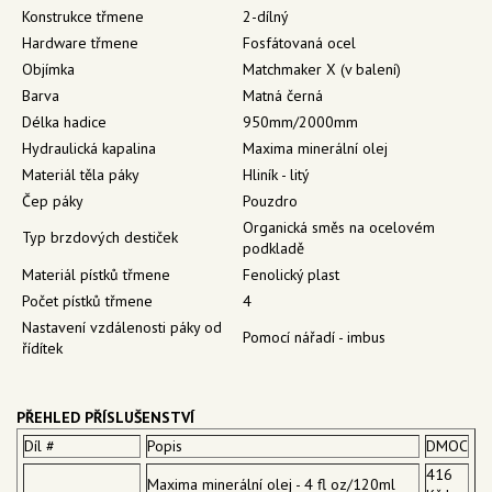
Konstrukce třmene
2-dílný
Hardware třmene
Fosfátovaná ocel
Objímka
Matchmaker X (v balení)
Barva
Matná černá
Délka hadice
950mm/2000mm
Hydraulická kapalina
Maxima minerální olej
Materiál těla páky
Hliník - litý
Čep páky
Pouzdro
Organická směs na ocelovém
Typ brzdových destiček
podkladě
Materiál pístků třmene
Fenolický plast
Počet pístků třmene
4
Nastavení vzdálenosti páky od
Pomocí nářadí - imbus
řídítek
PŘEHLED PŘÍSLUŠENSTVÍ
Díl #
Popis
DMOC
416
Maxima minerální olej - 4 fl oz/120ml