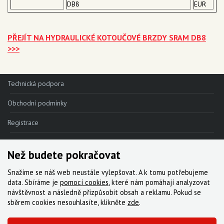
DB8
EUR
PŘEJÍT NA HYDRAULICKÉ KOTOUČOVÉ BRZDY SRAM DB8
>>>
Technická podpora
Obchodní podmínky
Registrace
Reklamace
Než budete pokračovat
Kde nakoupit
Snažíme se náš web neustále vylepšovat. A k tomu potřebujeme
Kontakt
data. Sbíráme je
pomocí cookies
, které nám pomáhají analyzovat
návštěvnost a následně přizpůsobit obsah a reklamu. Pokud se
Servis
sběrem cookies nesouhlasíte, klikněte
zde
.
Ke stažení