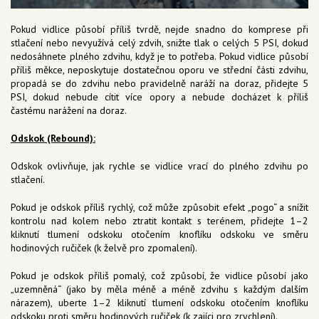
Pokud vidlice působí příliš tvrdě, nejde snadno do komprese při
stlačení nebo nevyužívá celý zdvih, snižte tlak o celých 5 PSI, dokud
nedosáhnete plného zdvihu, když je to potřeba. Pokud vidlice působí
příliš měkce, neposkytuje dostatečnou oporu ve střední části zdvihu,
propadá se do zdvihu nebo pravidelně naráží na doraz, přidejte 5
PSI, dokud nebude cítit více opory a nebude docházet k příliš
častému narážení na doraz.
Odskok (Rebound):
Odskok ovlivňuje, jak rychle se vidlice vrací do plného zdvihu po
stlačení.
Pokud je odskok příliš rychlý, což může způsobit efekt „pogo“ a snížit
kontrolu nad kolem nebo ztratit kontakt s terénem, přidejte 1–2
kliknutí tlumení odskoku otočením knoflíku odskoku ve směru
hodinových ručiček (k želvě pro zpomalení).
Pokud je odskok příliš pomalý, což způsobí, že vidlice působí jako
„uzemněná“ (jako by měla méně a méně zdvihu s každým dalším
nárazem), uberte 1–2 kliknutí tlumení odskoku otočením knoflíku
odskoku proti směru hodinových ručiček (k zajíci pro zrychlení).