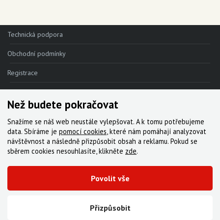
Technická podpora
Obchodní podmínky
Registrace
Reklamace
Než budete pokračovat
Kde nakoupit
Snažíme se náš web neustále vylepšovat. A k tomu potřebujeme
Kontakt
data. Sbíráme je
pomocí cookies
, které nám pomáhají analyzovat
návštěvnost a následně přizpůsobit obsah a reklamu. Pokud se
Servis
sběrem cookies nesouhlasíte, klikněte
zde
.
Ke stažení
Povolit vše
© 2000-2026 Všechna práva vyhrazena,
Cyklo Žitný, s.r.o.
|
Zásady cookies
Vytvořila digitální agentura FEO
Přizpůsobit