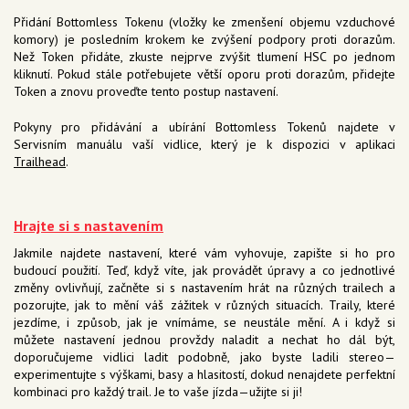
Přidání Bottomless Tokenu (vložky ke zmenšení objemu vzduchové
komory) je posledním krokem ke zvýšení podpory proti dorazům.
Než Token přidáte, zkuste nejprve zvýšit tlumení HSC po jednom
kliknutí. Pokud stále potřebujete větší oporu proti dorazům, přidejte
Token a znovu proveďte tento postup nastavení.
Pokyny pro přidávání a ubírání Bottomless Tokenů najdete v
Servisním manuálu vaší vidlice, který je k dispozici v aplikaci
Trailhead
.
Hrajte si s nastavením
Jakmile najdete nastavení, které vám vyhovuje, zapište si ho pro
budoucí použití. Teď, když víte, jak provádět úpravy a co jednotlivé
změny ovlivňují, začněte si s nastavením hrát na různých trailech a
pozorujte, jak to mění váš zážitek v různých situacích. Traily, které
jezdíme, i způsob, jak je vnímáme, se neustále mění. A i když si
můžete nastavení jednou provždy naladit a nechat ho dál být,
doporučujeme vidlici ladit podobně, jako byste ladili stereo—
experimentujte s výškami, basy a hlasitostí, dokud nenajdete perfektní
kombinaci pro každý trail. Je to vaše jízda—užijte si ji!