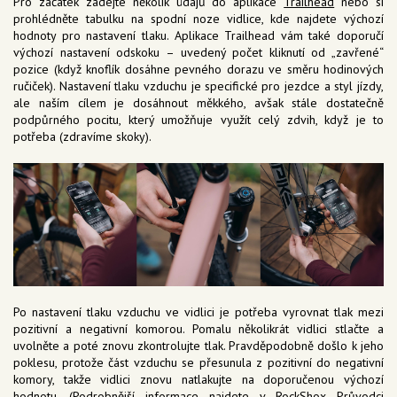
Pro začátek zadejte několik údajů do aplikace
Trailhead
nebo si
prohlédněte tabulku na spodní noze vidlice, kde najdete výchozí
hodnoty pro nastavení tlaku. Aplikace Trailhead vám také doporučí
výchozí nastavení odskoku – uvedený počet kliknutí od „zavřené“
pozice (když knoflík dosáhne pevného dorazu ve směru hodinových
ručiček). Nastavení tlaku vzduchu je specifické pro jezdce a styl jízdy,
ale naším cílem je dosáhnout měkkého, avšak stále dostatečně
podpůrného pocitu, který umožňuje využít celý zdvih, když je to
potřeba (zdravíme skoky).
Po nastavení tlaku vzduchu ve vidlici je potřeba vyrovnat tlak mezi
pozitivní a negativní komorou. Pomalu několikrát vidlici stlačte a
uvolněte a poté znovu zkontrolujte tlak. Pravděpodobně došlo k jeho
poklesu, protože část vzduchu se přesunula z pozitivní do negativní
komory, takže vidlici znovu natlakujte na doporučenou výchozí
hodnotu. (Podrobnější informace najdete v
RockShox Průvodci