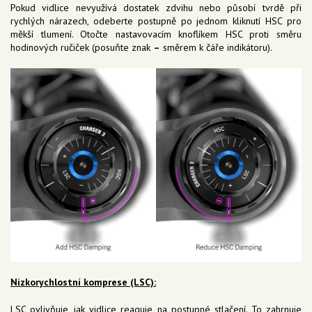
Pokud vidlice nevyužívá dostatek zdvihu nebo působí tvrdě při
rychlých nárazech, odeberte postupně po jednom kliknutí HSC pro
měkší tlumení. Otočte nastavovacím knoflíkem HSC proti směru
hodinových ručiček (posuňte znak
–
směrem k čáře indikátoru).
Nízkorychlostní komprese (LSC):
LSC ovlivňuje, jak vidlice reaguje na postupné stlačení. To zahrnuje