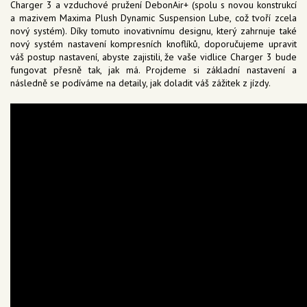
Charger 3 a vzduchové pružení DebonAir+ (spolu s novou konstrukcí
a mazivem Maxima Plush Dynamic Suspension Lube, což tvoří zcela
nový systém). Díky tomuto inovativnímu designu, který zahrnuje také
nový systém nastavení kompresních knoflíků, doporučujeme upravit
váš postup nastavení, abyste zajistili, že vaše vidlice Charger 3 bude
fungovat přesně tak, jak má. Projdeme si základní nastavení a
následně se podíváme na detaily, jak doladit váš zážitek z jízdy.