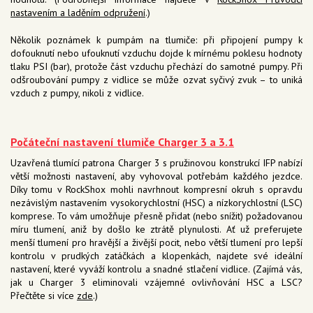
nastavením a laděním odpružení
.)
Několik poznámek k pumpám na tlumiče: při připojení pumpy k
dofouknutí nebo ufouknutí vzduchu dojde k mírnému poklesu hodnoty
tlaku PSI (bar), protože část vzduchu přechází do samotné pumpy. Při
odšroubování pumpy z vidlice se může ozvat syčivý zvuk – to uniká
vzduch z pumpy, nikoli z vidlice.
Počáteční nastavení tlumiče Charger 3 a 3.1
Uzavřená tlumící patrona Charger 3 s pružinovou konstrukcí IFP nabízí
větší možnosti nastavení, aby vyhovoval potřebám každého jezdce.
Díky tomu v RockShox mohli navrhnout kompresní okruh s opravdu
nezávislým nastavením vysokorychlostní (HSC) a nízkorychlostní (LSC)
komprese. To vám umožňuje přesně přidat (nebo snížit) požadovanou
míru tlumení, aniž by došlo ke ztrátě plynulosti. Ať už preferujete
menší tlumení pro hravější a živější pocit, nebo větší tlumení pro lepší
kontrolu v prudkých zatáčkách a klopenkách, najdete své ideální
nastavení, které vyváží kontrolu a snadné stlačení vidlice. (Zajímá vás,
jak u Charger 3 eliminovali vzájemné ovlivňování HSC a LSC?
Přečtěte si více
zde
.)