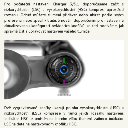
Pro počáteční nastavení Charger 3/3.1 doporučujeme začít s
nízkorychlostní (LSC) a vysokorychlostní (HSC) kompresí uprostřed
rozsahu. Odtud můžete tlumení přidávat nebo ubírat podle svých
preferencí nebo specifik trailu. S novým doporučením pro nastavení a
aktualizovanou konfigurací ovládacích knoflíků se teď podíváme, jak
správně číst a upravovat nastavení vašeho tlumiče.
Dvě vygravírované značky ukazují polohu vysokorychlostní (HSC) a
nízkorychlostní (LSC) komprese v rámci jejich rozsahu nastavení.
Indikátor HSC je umístěn na horním víčku tlumení, zatímco indikátor
LSC najdete na nastavovacím knoflíku HSC.