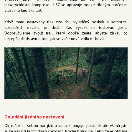
nízkorychlostní komprese - LSC se upravuje pouze cíleným otočením
vlastního knoflíku LSC.
Když máte nastavený tlak vzduchu, vyladěný odskok a kompresi
uprostřed rozsahu, je ideální čas vyrazit na testovací jízdu.
Doporučujeme zvolit trail, který dobře znáte, abyste získali co
nejlepší představu o tom, jak se vaše nová vidlice chová.
Doladění jízdního nastavení
Ok, máte za sebou pár jízd a vidlice funguje parádně, ale všimli jste
si, že vás při technických sjezdech trochu bolí ruce, nebo že je obtížné