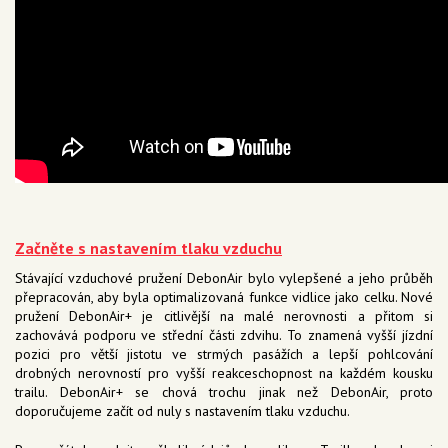
Začněte s nastavením tlaku vzduchu
Stávající vzduchové pružení DebonAir bylo vylepšené a jeho průběh
přepracován, aby byla optimalizovaná funkce vidlice jako celku. Nové
pružení DebonAir+ je citlivější na malé nerovnosti a přitom si
zachovává podporu ve střední části zdvihu. To znamená vyšší jízdní
pozici pro větší jistotu ve strmých pasážích a lepší pohlcování
drobných nerovností pro vyšší reakceschopnost na každém kousku
trailu. DebonAir+ se chová trochu jinak než DebonAir, proto
doporučujeme začít od nuly s nastavením tlaku vzduchu.