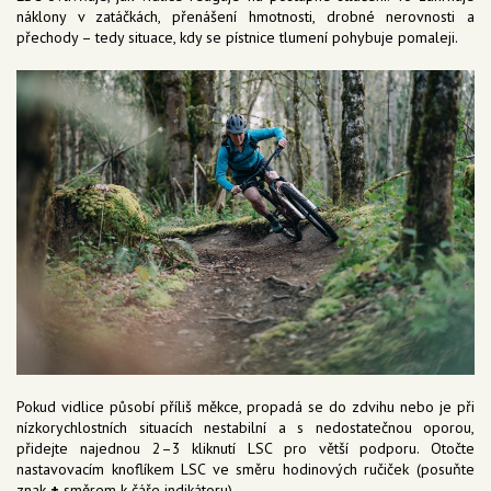
náklony v zatáčkách, přenášení hmotnosti, drobné nerovnosti a
přechody – tedy situace, kdy se pístnice tlumení pohybuje pomaleji.
Pokud vidlice působí příliš měkce, propadá se do zdvihu nebo je při
nízkorychlostních situacích nestabilní a s nedostatečnou oporou,
přidejte najednou 2–3 kliknutí LSC pro větší podporu. Otočte
nastavovacím knoflíkem LSC ve směru hodinových ručiček (posuňte
znak
+
směrem k čáře indikátoru).