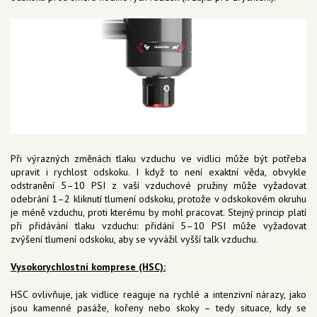
Při výrazných změnách tlaku vzduchu ve vidlici může být potřeba
upravit i rychlost odskoku. I když to není exaktní věda, obvykle
odstranění 5–10 PSI z vaší vzduchové pružiny může vyžadovat
odebrání 1–2 kliknutí tlumení odskoku, protože v odskokovém okruhu
je méně vzduchu, proti kterému by mohl pracovat. Stejný princip platí
při přidávání tlaku vzduchu: přidání 5–10 PSI může vyžadovat
zvýšení tlumení odskoku, aby se vyvážil vyšší talk vzduchu.
Vysokorychlostní komprese (HSC):
HSC ovlivňuje, jak vidlice reaguje na rychlé a intenzivní nárazy, jako
jsou kamenné pasáže, kořeny nebo skoky – tedy situace, kdy se