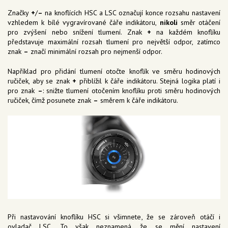
Značky
+
/
–
na knoflících HSC a LSC označují konce rozsahu nastavení
vzhledem k bílé vygravírované čáře indikátoru,
nikoli
směr otáčení
pro zvýšení nebo snížení tlumení. Znak
+
na každém knoflíku
představuje maximální rozsah tlumení pro největší odpor, zatímco
znak
–
značí minimální rozsah pro nejmenší odpor.
Například pro přidání tlumení otočte knoflík ve směru hodinových
ručiček, aby se znak
+
přiblížil k čáře indikátoru. Stejná logika platí i
pro znak
–
: snižte tlumení otočením knoflíku proti směru hodinových
ručiček, čímž posunete znak
–
směrem k čáře indikátoru.
Při nastavování knoflíku HSC si všimnete, že se zároveň otáčí i
ovladač LSC. To však neznamená, že se mění nastavení