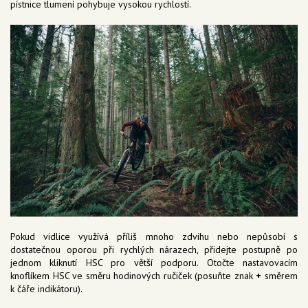
pístnice tlumení pohybuje vysokou rychlostí.
Pokud vidlice využívá příliš mnoho zdvihu nebo nepůsobí s
dostatečnou oporou při rychlých nárazech, přidejte postupně po
jednom kliknutí HSC pro větší podporu. Otočte nastavovacím
knoflíkem HSC ve směru hodinových ručiček (posuňte znak
+
směrem
k čáře indikátoru).