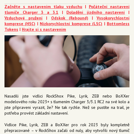
Začněte s nastavením tlaku vzduchu
|
Počáteční nastavení
tlumiče Charger 3 a 3.1
|
Doladění jízdního nastavení
|
Vzduchové pružení
|
Odskok (Rebound)
|
Vysokorychlostní
komprese (HSC)
|
Nízkorychlostní komprese (LSC)
|
Bottomless
Tokens
|
Hrajte si s nastavením
Nasadili jste vidlici RockShox Pike, Lyrik, ZEB nebo BoXXer
modelového roku 2023+ s tlumením Charger 3/3.1 RC2 na své kolo a
jste připraveni vyrazit, že? Ne tak rychle. Než se pustíte na trail, je
potřeba provést základní nastavení.
Vidlice Pike, Lyrik, ZEB a BoXXer pro rok 2023 byly kompletně
přepracované – v RockShox začali od nuly, aby vytvořili nový tlumič