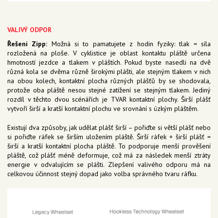
VALIVÝ ODPOR
Řešení Zipp:
Možná si to pamatujete z hodin fyziky: tlak = síla
rozložená na ploše. V cyklistice je oblast kontaktu pláště určena
hmotností jezdce a tlakem v pláštích. Pokud byste nasedli na dvě
různá kola se dvěma různě širokými plášti, ale stejným tlakem v nich
na obou kolech, kontaktní plocha různých plášťů by se shodovala,
protože oba pláště nesou stejné zatížení se stejným tlakem. Jediný
rozdíl v těchto dvou scénářích je TVAR kontaktní plochy. Širší plášť
vytvoří širší a kratší kontaktní plochu ve srovnání s úzkým pláštěm.
Existují dva způsoby, jak udělat plášť širší – pořiďte si větší plášť nebo
si pořiďte ráfek se širším uložením pláště. Širší ráfek + širší plášť =
širší a kratší kontaktní plocha pláště. To podporuje menší prověšení
pláště, což plášť méně deformuje, což má za následek menší ztráty
energie v odvalujícím se plášti. Zlepšení valivého odporu má na
celkovou účinnost stejný dopad jako volba správného tvaru ráfku.