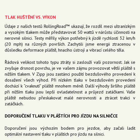
TLAK HUŠTĚNÍ VS. VÝKON
Údaje z našich testů RollingRoad™ ukazují, že rozdíl mezi ultranízkým
a vysokým tlakem může představovat 50 wattů v nárůstu účinnosti na
nerovné silnici. Testy měřily výkon potřebný k jízdě rychlostí 32 km/h
(20 mph) na různých površích. Zachytili jsme energii ztracenou v
důsledku deformace pláště, hnacího ústrojí a vibrací celého těla.
Řádová velikost tohoto typu ztráty si zaslouží vaši pozornost. Jak se
zvyšuje drsnost povrchu, je ve vašem zájmu provozovat větší pláště s
nižším tlakem. V Zipp jsou zastánci použití bezdušového provedení k
dosažení všech výhod. Při nízkém tlaku v bezdušovém provedení
dochází k “cvaknutí” pláště mnohem méně. Další výhody širšího pláště
při nižším tlaku jsou lepší ovladatelnost a průjezd zatáčkami. Vaše
pláště nebudou přeskakovat malé nerovnosti a ztrácet trakci v
zatáčkách.
DOPORUČENÍ TLAKU V PLÁŠTÍCH PRO JÍZDU NA SILNIČCE
Doporučení jsou výchozím bodem pro jezdce, aby začali ladit
optimální nastavení tlaku v pláštích pro jízdu na silnici.