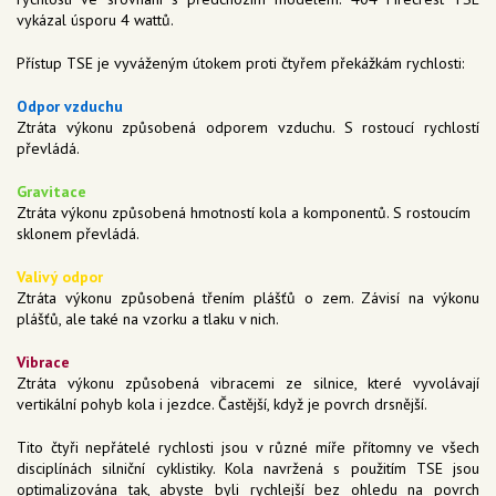
vykázal úsporu 4 wattů.
Přístup TSE je vyváženým útokem proti čtyřem překážkám rychlosti:
Odpor vzduchu
Ztráta výkonu způsobená odporem vzduchu. S rostoucí rychlostí
převládá.
Gravitace
Ztráta výkonu způsobená hmotností kola a komponentů. S rostoucím
sklonem převládá.
Valivý odpor
Ztráta výkonu způsobená třením plášťů o zem. Závisí na výkonu
plášťů, ale také na vzorku a tlaku v nich.
Vibrace
Ztráta výkonu způsobená vibracemi ze silnice, které vyvolávají
vertikální pohyb kola i jezdce. Častější, když je povrch drsnější.
Tito čtyři nepřátelé rychlosti jsou v různé míře přítomny ve všech
disciplínách silniční cyklistiky. Kola navržená s použitím TSE jsou
optimalizována tak, abyste byli rychlejší bez ohledu na povrch