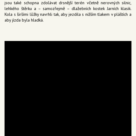
jsou také schopna zdolávat drsnější terén včetně nerovných silnic,
lehkého štěrku a – samozřejmě – dlažebních kostek Jarních klasik.
Kola s širšími lůžky navrhli tak, aby jezdila s nižším tlakem v pláštích a
aby jízda byla hladká.