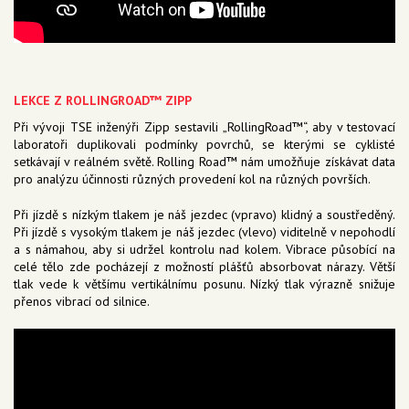
LEKCE Z ROLLINGROAD™ ZIPP
Při vývoji TSE inženýři Zipp sestavili „RollingRoad™“, aby v testovací
laboratoři duplikovali podmínky povrchů, se kterými se cyklisté
setkávají v reálném světě. Rolling Road™ nám umožňuje získávat data
pro analýzu účinnosti různých provedení kol na různých površích.
Při jízdě s nízkým tlakem je náš jezdec (vpravo) klidný a soustředěný.
Při jízdě s vysokým tlakem je náš jezdec (vlevo) viditelně v nepohodlí
a s námahou, aby si udržel kontrolu nad kolem. Vibrace působící na
celé tělo zde pocházejí z možností plášťů absorbovat nárazy. Větší
tlak vede k většímu vertikálnímu posunu. Nízký tlak výrazně snižuje
přenos vibrací od silnice.