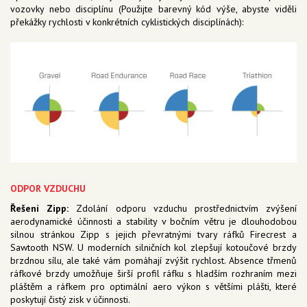
vozovky nebo disciplínu (Použijte barevný kód výše, abyste viděli
překážky rychlosti v konkrétních cyklistických disciplínách):
ODPOR VZDUCHU
Řešení Zipp:
Zdolání odporu vzduchu prostřednictvím zvýšení
aerodynamické účinnosti a stability v bočním větru je dlouhodobou
silnou stránkou Zipp s jejich převratnými tvary ráfků Firecrest a
Sawtooth NSW. U moderních silničních kol zlepšují kotoučové brzdy
brzdnou sílu, ale také vám pomáhají zvýšit rychlost. Absence třmenů
ráfkové brzdy umožňuje širší profil ráfku s hladším rozhraním mezi
pláštěm a ráfkem pro optimální aero výkon s většími plášti, které
poskytují čistý zisk v účinnosti.