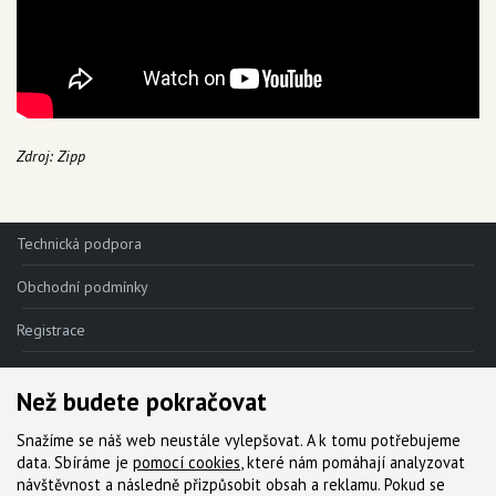
Zdroj: Zipp
Technická podpora
Obchodní podmínky
Registrace
Reklamace
Než budete pokračovat
Kde nakoupit
Snažíme se náš web neustále vylepšovat. A k tomu potřebujeme
Kontakt
data. Sbíráme je
pomocí cookies
, které nám pomáhají analyzovat
návštěvnost a následně přizpůsobit obsah a reklamu. Pokud se