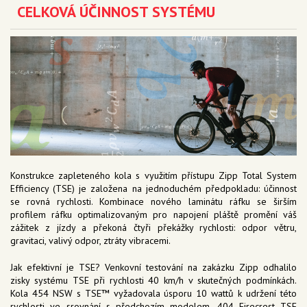
CELKOVÁ ÚČINNOST SYSTÉMU
Konstrukce zapleteného kola s využitím přístupu Zipp Total System
Efficiency (TSE) je založena na jednoduchém předpokladu: účinnost
se rovná rychlosti. Kombinace nového laminátu ráfku se širším
profilem ráfku optimalizovaným pro napojení pláště promění váš
zážitek z jízdy a překoná čtyři překážky rychlosti: odpor větru,
gravitaci, valivý odpor, ztráty vibracemi.
Jak efektivní je TSE? Venkovní testování na zakázku Zipp odhalilo
zisky systému TSE při rychlosti 40 km/h v skutečných podmínkách.
Kola 454 NSW s TSE™ vyžadovala úsporu 10 wattů k udržení této
rychlosti ve srovnání s předchozím modelem. 404 Firecrest TSE