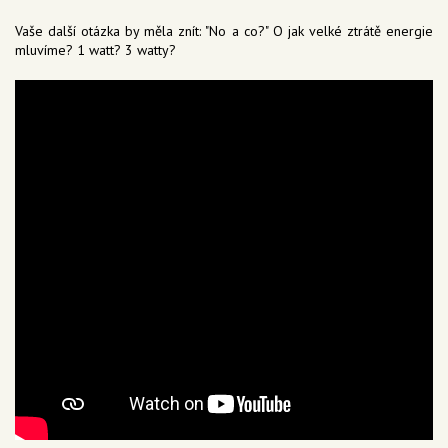
Vaše další otázka by měla znít: "No a co?" O jak velké ztrátě energie
mluvíme? 1 watt? 3 watty?