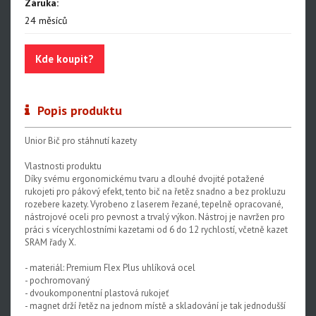
Záruka:
Centrovací stolice
24 měsíců
Montážní stojany
Kde koupit?
Sety nářadí
Dílenské vybavení
Popis produktu
Unior Bič pro stáhnutí kazety
Vlastnosti produktu
Díky svému ergonomickému tvaru a dlouhé dvojité potažené
rukojeti pro pákový efekt, tento bič na řetěz snadno a bez prokluzu
rozebere kazety. Vyrobeno z laserem řezané, tepelně opracované,
nástrojové oceli pro pevnost a trvalý výkon. Nástroj je navržen pro
práci s vícerychlostními kazetami od 6 do 12 rychlostí, včetně kazet
SRAM řady X.
- materiál: Premium Flex Plus uhlíková ocel
- pochromovaný
- dvoukomponentní plastová rukojeť
- magnet drží řetěz na jednom místě a skladování je tak jednodušší