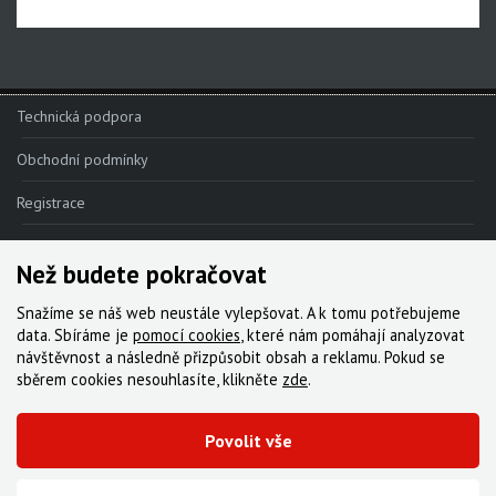
Technická podpora
Obchodní podmínky
Registrace
Reklamace
Než budete pokračovat
Kde nakoupit
Snažíme se náš web neustále vylepšovat. A k tomu potřebujeme
Kontakt
data. Sbíráme je
pomocí cookies
, které nám pomáhají analyzovat
návštěvnost a následně přizpůsobit obsah a reklamu. Pokud se
Servis
sběrem cookies nesouhlasíte, klikněte
zde
.
Ke stažení
Povolit vše
© 2000-2026 Všechna práva vyhrazena,
Cyklo Žitný, s.r.o.
|
Zásady cookies
Vytvořila digitální agentura FEO