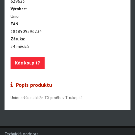
629623
Nářadí na servis napl.kol
Výrobce:
Nářadí na servis plášťů a duší
Unior
EAN:
Centrovací stolice
3838909296234
Montážní stojany
Záruka:
Sety nářadí
24 měsíců
Dílenské vybavení
Kde koupit?
Popis produktu
Unior držák na klíče TX profilu s T-rukojetí
Technická podpora