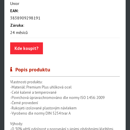
Unior
Centrovací stolice
EAN:
Montážní stojany
3838909298191
Záruka:
Sety nářadí
24 měsíců
Dílenské vybavení
Kde koupit?
Popis produktu
Vlastnosti produktu:
-Materiál: Premium Plus uhlíková ocel
-Celé kalené a temperované
-Povrchová úprava:chromováno dle normy ISO 1456: 2009
-Černé provedení
-Rukojeti izolované plastovým návlekem
-Vyrobeno dle normy DIN 5254 tvar A
Výhody:
-O 30% větší odolnost v porovnání s jinými obdobnými kleštěmi.