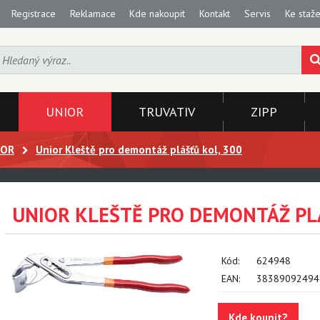
Registrace
Reklamace
Kde nakoupit
Kontakt
Servis
Ke staže
UNIOR
TRUVATIV
ZIPP
IOR
Unior Kleště pro demontáž plášťů kol, 300
UNIOR KLEŠTĚ PRO DEMONTÁŽ PLÁ
Kód:
624948
EAN:
38389092494
Kde koupit?