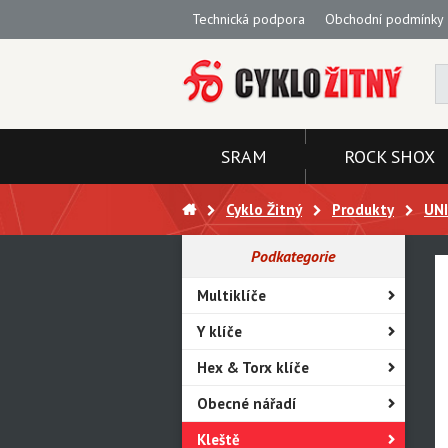
Technická podpora
Obchodní podmínky
SRAM
ROCK SHOX
Cyklo Žitný
Produkty
UN
Podkategorie
Multiklíče
Y klíče
Hex & Torx klíče
Obecné nářadí
Kleště