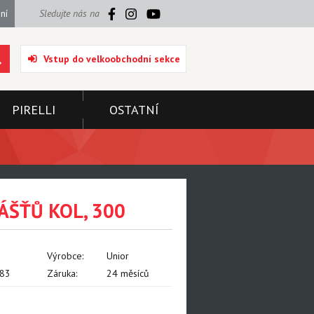
ní
Sledujte nás na
Vstup do velkoobchodní sekce
PIRELLI
OSTATNÍ
ŠŤŮ KOL, 300
Výrobce:
Unior
83
Záruka:
24 měsíců