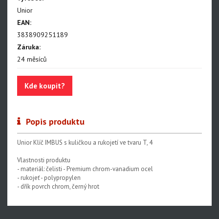
Nářadí na servis napl.kol
Unior
Nářadí na servis plášťů a duší
EAN:
3838909251189
Centrovací stolice
Záruka:
Montážní stojany
24 měsíců
Sety nářadí
Kde koupit?
Dílenské vybavení
Popis produktu
Unior Klíč IMBUS s kuličkou a rukojetí ve tvaru T, 4
Vlastnosti produktu
- materiál: čelisti - Premium chrom-vanadium ocel
- rukojeť - polypropylen
- dřík povrch chrom, černý hrot