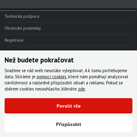
Technická podpora
Obchodní podmínky
Registrace
Reklamace
Než budete pokračovat
Kde nakoupit
Snažíme se náš web neustále vylepšovat. A k tomu potřebujeme
Kontakt
data. Sbíráme je
pomocí cookies
, které nám pomáhají analyzovat
návštěvnost a následně přizpůsobit obsah a reklamu. Pokud se
Servis
sběrem cookies nesouhlasíte, klikněte
zde
.
Ke stažení
Povolit vše
© 2000-2026 Všechna práva vyhrazena,
Cyklo Žitný, s.r.o.
|
Zásady cookies
Vytvořila digitální agentura FEO
Přizpůsobit