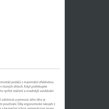
 montáž pedálů s maximální efektivitou.
í v různých úhlech. Když potřebujete
Pro rychlé otáčení a snadnější sundávání
cí odolnost a pevnost. Jeho tělo je
ím používání. Díky ergonomické rukojeti z
 a bezpečný úchop, minimalizuje únavu