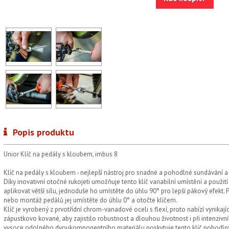
Popis produktu
Unior Klíč na pedály s kloubem, imbus 8
Klíč na pedály s kloubem - nejlepší nástroj pro snadné a pohodlné sundávání a
Díky inovativní otočné rukojeti umožňuje tento klíč variabilní umístění a použit
aplikovat větší sílu, jednoduše ho umístěte do úhlu 90° pro lepší pákový efekt. 
nebo montáž pedálů jej umístěte do úhlu 0° a otočte klíčem.
Klíč je vyrobený z prvotřídní chrom-vanadové oceli s flexí, proto nabízí vynikají
zápustkovo kované, aby zajistilo robustnost a dlouhou životnost i při intenzivn
vysoce odolného dvoukomponentního materiálu poskytuje tento klíč pohodlný