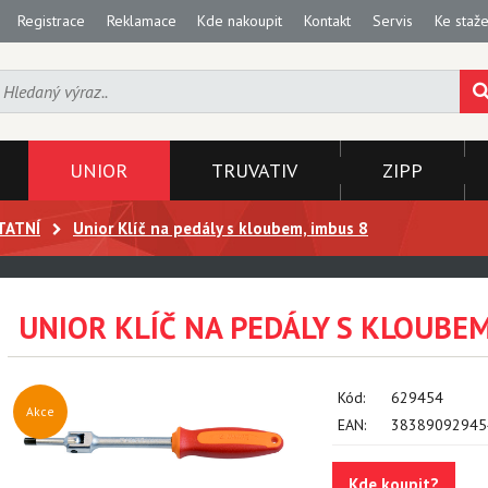
Registrace
Reklamace
Kde nakoupit
Kontakt
Servis
Ke staže
UNIOR
TRUVATIV
ZIPP
TATNÍ
Unior Klíč na pedály s kloubem, imbus 8
UNIOR KLÍČ NA PEDÁLY S KLOUBEM
Kód:
629454
Akce
EAN:
38389092945
Kde koupit?