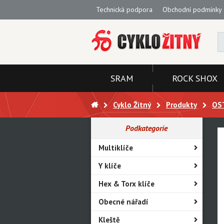
Technická podpora
Obchodní podmínky
SRAM
ROCK SHOX
Cyklo Žitný
Produkty
OS
Podkategorie
Multiklíče
Y klíče
Hex & Torx klíče
Obecné nářadí
Kleště