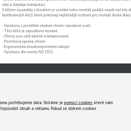
ruky a zlepšuje manipulaci.
S klíčem na pedály s kloubem je sundání nebo montáž pedálů snazší než kdy dřív
šestihranných klíčů, které pokrývají nejběžnější rozhraní pro montáž široké škály
- Vyrobeno z prvotřídní ohebné chrom-vanadové oceli.
- Tělo klíče je zápustkovo kované.
- Otvory jsou celé kalené a temperované.
- Povrchová úprava: chrom.
- Ergonomická dvoukomponentní rukojeť.
- Vyrobeno dle normy ISO 3315.
 tomu potřebujeme data. Sbíráme je
pomocí cookies
, které nám
ky
Registrace
Reklamace
Kde nakoupit
Kontakt
řizpůsobit obsah a reklamu. Pokud se sběrem cookies
tný, s.r.o.
|
Zásady cookies