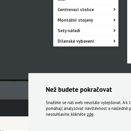
Centrovací stolice
Montážní stojany
Sety nářadí
Dílenské vybavení
Než budete pokračovat
Snažíme se náš web neustále vylepšovat. A k
Technická podpora
Obchodní podmín
pomáhají analyzovat návštěvnost a následně p
nesouhlasíte, klikněte
zde
.
© 2000-2026 Všechna práva vyhrazena,
Cyklo Ži