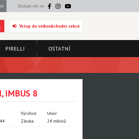
ní
Sledujte nás na
Vstup do velkoobchodní sekce
PIRELLI
OSTATNÍ
, IMBUS 8
Výrobce:
Unior
44
Záruka:
24 měsíců