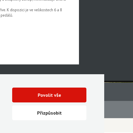
e. K dispozici je ve velikostech 6 a 8
 pedálů.
Povolit vše
Servis
Ke stažení
Přizpůsobit
Vytvořila digitální agentura FEO