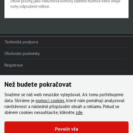
citlivé plochy, jako vzduchová komory zadního tlumiče nebo vnější
nohy odpružené vidlice.
Technická podpora
Obchodní podmínky
Registrace
Reklamace
Než budete pokračovat
Kde nakoupit
Snažíme se náš web neustále vylepšovat. A k tomu potřebujeme
Kontakt
data. Sbíráme je
pomocí cookies
, které nám pomáhají analyzovat
návštěvnost a následně přizpůsobit obsah a reklamu. Pokud se
Servis
sběrem cookies nesouhlasíte, klikněte
zde
.
Ke stažení
Povolit vše