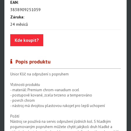
EAN:
Centrovací stolice
3838909251059
Montážní stojany
Záruka:
24 měsíců
Sety nářadí
Dílenské vybavení
Kde koupit?
Popis produktu
Unior Klíč na odpružení s popruhem
Vlstnosti produktu
- materiál: Premium chrom-vanadium ocel
- postupově kované, zcela tvrzeno a temperováno
- povrch chrom
- nástroj má dvojitou plastovou rukojeť pro lepší uchopení
Požití
Nástroj se používá na servis odpružení jízdních kol. S hladkým
pogumovaným popruhem můžete chytit jakýkoli druh hladké a