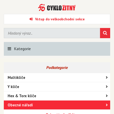
Vstup do velkoobchodní sekce
Kategorie
Podkategorie
Multiklíče
Y klíče
Hex & Torx klíče
Obecné nářadí
Kladiva a palice