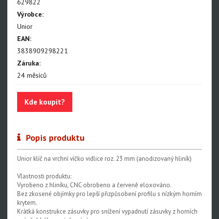
629822
Výrobce:
Nářadí na řetězy
Unior
Nářadí na kazety a ořechy
EAN:
Nářadí na brzdy
3838909298221
Záruka:
Nářadí na rámy a vidlice
24 měsíců
Nářadí na ložiska
Kde koupit?
Nářadí na vidlice a tlumiče
Nářadí na servis napl.kol
Popis produktu
Nářadí na servis plášťů a duší
Centrovací stolice
Unior klíč na vrchní víčko vidlice roz. 23 mm (anodizovaný hliník)
Montážní stojany
Vlastnosti produktu:
Vyrobeno z hliníku, CNC obrobeno a červeně eloxováno.
Sety nářadí
Bez zkosené objímky pro lepší přizpůsobení profilu s nízkým horním
krytem.
Dílenské vybavení
Krátká konstrukce zásuvky pro snížení vypadnutí zásuvky z horních