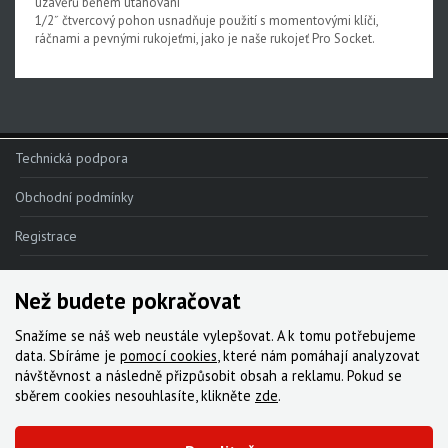
uzávěrů během utahování
1/2˝ čtvercový pohon usnadňuje použití s momentovými klíči,
ráčnami a pevnými rukojeťmi, jako je naše rukojeť Pro Socket.
Technická podpora
Obchodní podmínky
Registrace
Reklamace
Než budete pokračovat
Kde nakoupit
Snažíme se náš web neustále vylepšovat. A k tomu potřebujeme
Kontakt
data. Sbíráme je
pomocí cookies
, které nám pomáhají analyzovat
návštěvnost a následně přizpůsobit obsah a reklamu. Pokud se
Servis
sběrem cookies nesouhlasíte, klikněte
zde
.
Ke stažení