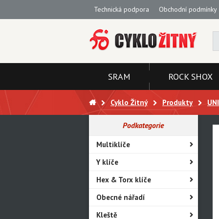
Technická podpora
Obchodní podmínky
SRAM
ROCK SHOX
Cyklo Žitný
Produkty
UN
Podkategorie
Multiklíče
Y klíče
Hex & Torx klíče
Obecné nářadí
Kleště