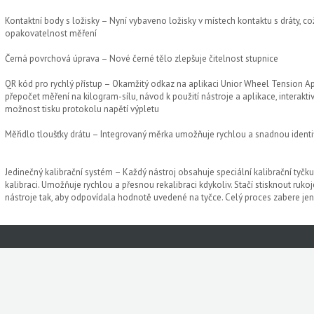
Kontaktní body s ložisky – Nyní vybaveno ložisky v místech kontaktu s dráty, co
opakovatelnost měření
Černá povrchová úprava – Nové černé tělo zlepšuje čitelnost stupnice
QR kód pro rychlý přístup – Okamžitý odkaz na aplikaci Unior Wheel Tension Ap
přepočet měření na kilogram-sílu, návod k použití nástroje a aplikace, interaktiv
možnost tisku protokolu napětí výpletu
Měřidlo tloušťky drátu – Integrovaný měrka umožňuje rychlou a snadnou identi
Jedinečný kalibrační systém – Každý nástroj obsahuje speciální kalibrační tyčku 
kalibraci. Umožňuje rychlou a přesnou rekalibraci kdykoliv. Stačí stisknout rukoje
nástroje tak, aby odpovídala hodnotě uvedené na tyčce. Celý proces zabere jen 