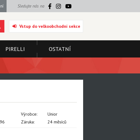
ní
Sledujte nás na
Vstup do velkoobchodní sekce
PIRELLI
OSTATNÍ
Výrobce:
Unior
96
Záruka:
24 měsíců