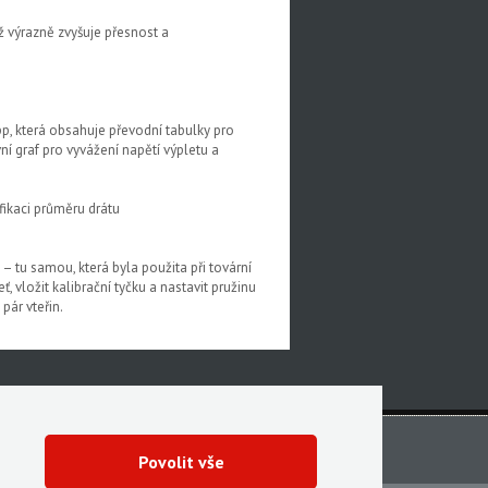
ž výrazně zvyšuje přesnost a
p, která obsahuje převodní tabulky pro
ní graf pro vyvážení napětí výpletu a
fikaci průměru drátu
– tu samou, která byla použita při tovární
ť, vložit kalibrační tyčku a nastavit pružinu
pár vteřin.
Povolit vše