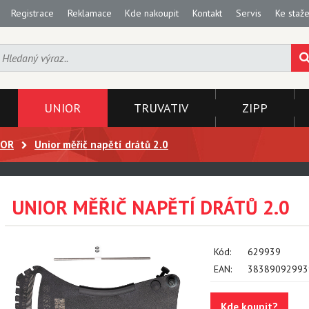
Registrace
Reklamace
Kde nakoupit
Kontakt
Servis
Ke staže
UNIOR
TRUVATIV
ZIPP
IOR
Unior měřič napětí drátů 2.0
UNIOR MĚŘIČ NAPĚTÍ DRÁTŮ 2.0
Kód:
629939
EAN:
38389092993
Kde koupit?