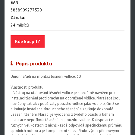
EAN:
Centrovací stolice
3838909277530
Montážní stojany
Záruka:
24 měsíců
Sety nářadí
Dílenské vybavení
Kde koupit?
Popis produktu
Unior nářadí na montáž těsnění vidlice, 30
Vlastnosti produktu
- Nástroj na utahování těsnění vidlice je speciálně navržen pro
instalaci těsnění proti prachu na odpružené vidlice. Naražeče jsou
navrženy tak, aby používaly pouzdro vidlice jako vodítko, čímž se
eliminuje instalace zkrouceného těsnění a zajišťuje dokonalé
usazení těsnění. Nářadí je vyrobeno z tvrdého plastu a během
instalace nepoškodí těsnění ani pouzdro vidlice. K dispozici v
různých velikostech, z nichž každá odpovídá specifickému průměru
spodních nohou a je kompatibilní s bezpřírubovými i přírubovými