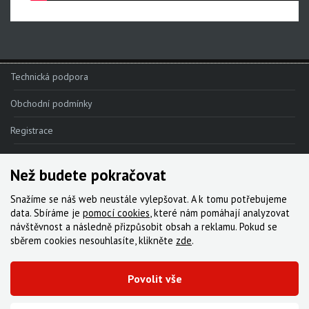
Technická podpora
Obchodní podmínky
Registrace
Reklamace
Než budete pokračovat
Kde nakoupit
Snažíme se náš web neustále vylepšovat. A k tomu potřebujeme
Kontakt
data. Sbíráme je
pomocí cookies
, které nám pomáhají analyzovat
návštěvnost a následně přizpůsobit obsah a reklamu. Pokud se
Servis
sběrem cookies nesouhlasíte, klikněte
zde
.
Ke stažení
Povolit vše
© 2000-2026 Všechna práva vyhrazena,
Cyklo Žitný, s.r.o.
|
Zásady cookies