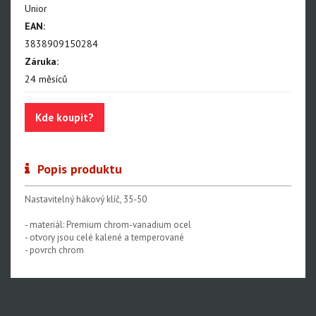
Unior
Nářadí na řetězy
EAN:
3838909150284
Nářadí na kazety a ořechy
Záruka:
Nářadí na brzdy
24 měsíců
Nářadí na rámy a vidlice
Kde koupit?
Nářadí na ložiska
Nářadí na vidlice a tlumiče
Popis produktu
Nářadí na servis napl.kol
Nastavitelný hákový klíč, 35-50
Nářadí na servis plášťů a duší
- materiál: Premium chrom-vanadium ocel
Centrovací stolice
- otvory jsou celé kalené a temperované
- povrch chrom
Montážní stojany
Sety nářadí
Dílenské vybavení