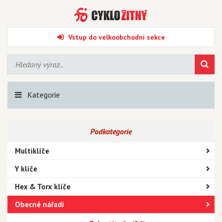
Vstup do velkoobchodní sekce
Kategorie
Podkategorie
Multiklíče
Y klíče
Hex & Torx klíče
Obecné nářadí
Kladiva a palice