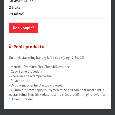
3838909249339
Záruka:
Nářadí na řetězy
24 měsíců
Nářadí na kazety a ořechy
Nářadí na brzdy
Kde koupit?
Nářadí na rámy a vidlice
Nářadí na ložiska
Popis produktu
Nářadí na vidlice a tlumiče
Unior Nastavitelný hákový klíč s čepy (piny), 2,3 x 2,8
Nářadí na servis napl.kol
- Materiál: Premium Flex Plus uhlíková ocel
- Čepy: černé provedení
Nářadí na servis plášťů a duší
- Zcela kalené a temperované
- Povrch chrom
Centrovací stolice
- Dvoukomponentní plastová rukojeť
- 2,3mm a 2,8mm čepy jsou vyměnitelné a vzdálenost mezi nimi je
Montážní stojany
nastavitelná. Největší vzdálenost mezi čepy je 50 mm při otevření a
10 mm při zavření.
Sety nářadí
Dílenské vybavení