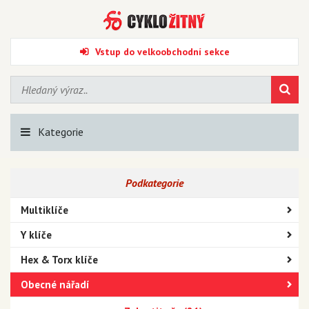
Vstup do velkoobchodní sekce
Kategorie
Podkategorie
Multiklíče
Y klíče
Hex & Torx klíče
Obecné nářadí
Kladiva a palice