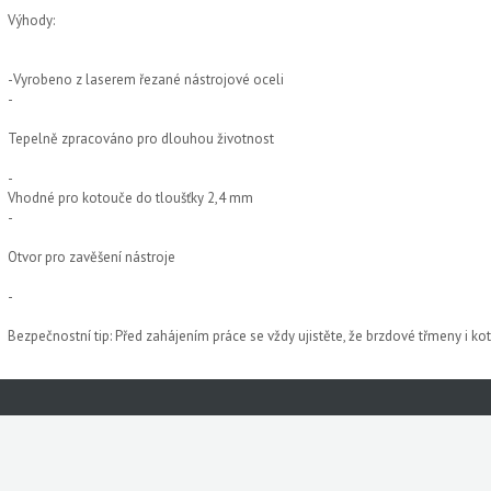
Výhody:
-Vyrobeno z laserem řezané nástrojové oceli
-
Tepelně zpracováno pro dlouhou životnost
-
Vhodné pro kotouče do tloušťky 2,4 mm
-
Otvor pro zavěšení nástroje
-
Bezpečnostní tip: Před zahájením práce se vždy ujistěte, že brzdové třmeny i ko