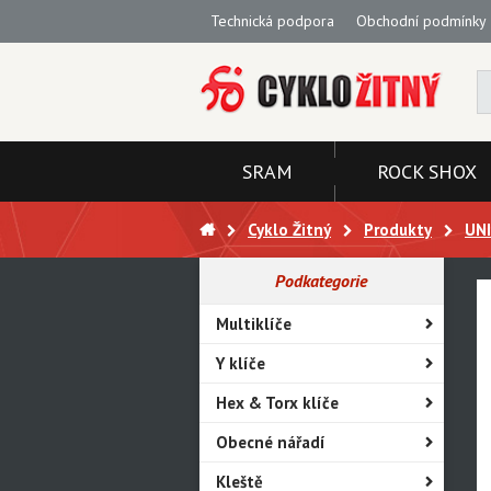
Technická podpora
Obchodní podmínky
SRAM
ROCK SHOX
Cyklo Žitný
Produkty
UN
Podkategorie
Multiklíče
Y klíče
Hex & Torx klíče
Obecné nářadí
Kleště