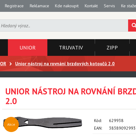
Registrace
Reklamace
Kde nakoupit
Kontakt
Servis
Ke staže
UNIOR
TRUVATIV
ZIPP
IOR
Unior nástroj na rovnání brzdových kotoučů 2.0
UNIOR NÁSTROJ NA ROVNÁNÍ BRZ
2.0
Kód:
629938
Akce
EAN:
38389092993