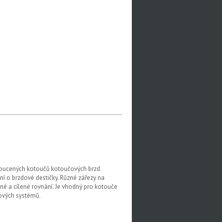
roucených kotoučů kotoučových brzd.
ní o brzdové destičky. Různé zářezy na
né a cílené rovnání. Je vhodný pro kotouče
dových systémů.