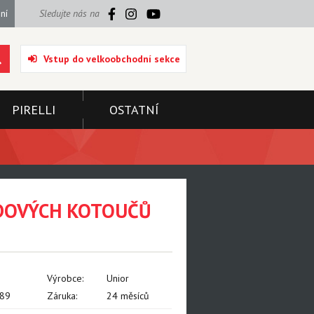
ní
Sledujte nás na
Vstup do velkoobchodní sekce
PIRELLI
OSTATNÍ
DOVÝCH KOTOUČŮ
Výrobce:
Unior
89
Záruka:
24 měsíců