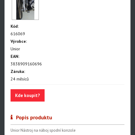
Centrovací stolice
Montážní stojany
Kód:
Sety nářadí
616069
Dílenské vybavení
Výrobce:
Unior
EAN:
3838909160696
Záruka:
24 měsíců
Kde koupit?
Popis produktu
Unior Nástroj na náboj spodní konzole