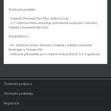
Vlastnosti produktu
- materiál: Premium Flex Plus uhlíková ocel
- 1/2" nástrčná hlava umožňuje jednoduché používání s ráčnami,
vratidly a momentovými klíči
Kompatibilní s:
- Pro středová složení Shimano Octalink s vnějším osazením,
Bontrager a Truvativ ISIS.
- Stahovák převodníku pro e-bikové motory Bosch 3. a 4. generace
Technická podpora
Obchodní podmínky
Registrace