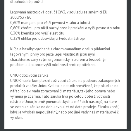
dlouhodobé použití.
Legovaná nástrojová ocel 31CrV3, v souladu se směrnicí EU
2000/53 / EC
0,60% manganu pro větší pevnost v tahu a tuhost
0,60% chrómu pro nižší náchylnost k praskání a vyšší pevnost v tahu
0,30% křemíku pro vyšší elasticitu
0,35% uhlíku pro odpovídající tvrdost nástroje
Klíče a hasáky vyrobené z chrom-vanadium oceli s přidanými
legovanými prvky pro ještě lepší vlastnosti jsou nyní
charakterizovány svým ergonomickým tvarem a bezpečným
použitím a dokonce vyšší odolností proti opotřebení.
UNIOR doživotní záruka
UNIOR nabízí komplexní doživotní záruku na podporu zakoupených
produktů značky Unior. Kvalita je natloik prověřená, že pokud se na
nářadí objeví vada zpracování či materiálu, tak jeho oprava nebo
vyměna je zdarma. Tato záruka trvá po celou dobu životnosti
nástroje Unior, kromě pneumatických a měřicích nástrojů, na které
se vztahuje záruka na dobu dvou let od data prodeje. Záruka končí,
když je výrobek nepoužitelný, nebo pro jiné vady než materiálové či
výrobní.