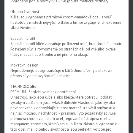
- vyrobeno podle normy ISO 7738 (pouze metrické rozměry)
Dlouhá životnost
Klíče jsou vyrobeny z prémiové chrom-vanadové oceli s vyšší
hustotou v místech nejvyššího tlaku a tím se zvyšuje jejich extrémní
síla a životnost.
Speciální profil
Speciální profil klíče zabraňuje poškození rohů, hran šroubů a matic.
Rozvržení síly je rovnoměrně po stranách dál od vnějšího okraje
hlavy matice nebo šroubu a né přímo na okraji.
Inovativní design
Nejmodernější design zaručuje u klíčů Unior přesný a efektivní
přenos síly na hlavy šroubů a matice.
TECHNOLOGIE:
PREMIUM - Spolehlivost bez opotřebení
U nástrojů, jako jsou klíče a siko kleště, které potřebují odolat
vysokým zatížením, jsou zvláště důležité vlastnosti jako vysoká
pevnost v tahu, odpovídající tuhost materiálu s větší pružností a
nejnižší možnou náchylností k praskání. Tyto požadavky splňuje
prémiová chrom vanadium ocel, legovaná nástrojová ocel s
manganem, chromem, křemíkem a uhlíkem. Nástroje vyrobené z
této oceli mají dlouhou životnost a jsou perfektní volbou pro