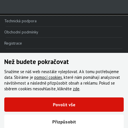
Technická podpora
Obchodní podmínky
Registrace
Reklamace
Než budete pokračovat
Kde nakoupit
Snažíme se náš web neustále vylepšovat. A k tomu potřebujeme
Kontakt
data. Sbíráme je
pomocí cookies
, které nám pomáhají analyzovat
návštěvnost a následně přizpůsobit obsah a reklamu. Pokud se
Servis
sběrem cookies nesouhlasíte, klikněte
zde
.
Ke stažení
Povolit vše
© 2000-2026 Všechna práva vyhrazena,
Cyklo Žitný, s.r.o.
|
Zásady cookies
Vytvořila digitální agentura FEO
Přizpůsobit