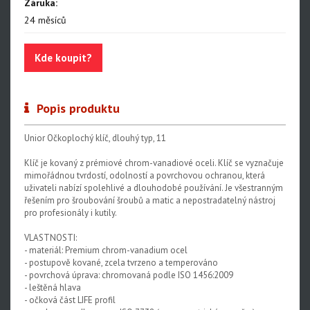
Záruka:
24 měsíců
Nářadí na řetězy
Nářadí na kazety a ořechy
Kde koupit?
Nářadí na brzdy
Nářadí na rámy a vidlice
Popis produktu
Nářadí na ložiska
Unior Očkoplochý klíč, dlouhý typ, 11
Nářadí na vidlice a tlumiče
Klíč je kovaný z prémiové chrom-vanadiové oceli. Klíč se vyznačuje
Nářadí na servis napl.kol
mimořádnou tvrdostí, odolností a povrchovou ochranou, která
uživateli nabízí spolehlivé a dlouhodobé používání. Je všestranným
Nářadí na servis plášťů a duší
řešením pro šroubování šroubů a matic a nepostradatelný nástroj
pro profesionály i kutily.
Centrovací stolice
VLASTNOSTI:
Montážní stojany
- materiál: Premium chrom-vanadium ocel
- postupově kované, zcela tvrzeno a temperováno
Sety nářadí
- povrchová úprava: chromovaná podle ISO 1456:2009
- leštěná hlava
Dílenské vybavení
- očková část LIFE profil