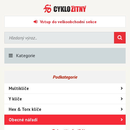
Vstup do velkoobchodní sekce
Kategorie
Podkategorie
Multiklíče
Y klíče
Hex & Torx klíče
Obecné nářadí
Kladiva a palice