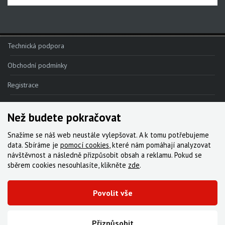
Technická podpora
Obchodní podmínky
Registrace
Reklamace
Než budete pokračovat
Kde nakoupit
Snažíme se náš web neustále vylepšovat. A k tomu potřebujeme
Kontakt
data. Sbíráme je
pomocí cookies
, které nám pomáhají analyzovat
návštěvnost a následně přizpůsobit obsah a reklamu. Pokud se
Servis
sběrem cookies nesouhlasíte, klikněte
zde
.
Ke stažení
Povolit vše
© 2000-2026 Všechna práva vyhrazena,
Cyklo Žitný, s.r.o.
|
Zásady cookies
Vytvořila digitální agentura FEO
Přizpůsobit