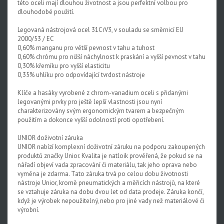
této oceli mají dlouhou životnost a jsou perfektní volbou pro
dlouhodobé použití.
Legovaná nástrojová ocel 31CrV3, v souladu se směrnicí EU
2000/53 / EC
0,60% manganu pro větší pevnost v tahu a tuhost
0,60% chrómu pro nižší náchylnost k praskání a vyšší pevnost v tahu
0,30% křemíku pro vyšší elasticitu
0,35% uhlíku pro odpovídající tvrdost nástroje
Klíče a hasáky vyrobené z chrom-vanadium oceli s přidanými
legovanými prvky pro ještě lepší vlastnosti jsou nyní
charakterizovány svým ergonomickým tvarem a bezpečným
použitím a dokonce vyšší odolností proti opotřebení.
UNIOR doživotní záruka
UNIOR nabízí komplexní doživotní záruku na podporu zakoupených
produktů značky Unior. Kvalita je natloik prověřená, že pokud se na
nářadí objeví vada zpracování či materiálu, tak jeho oprava nebo
vyměna je zdarma. Tato záruka trvá po celou dobu životnosti
nástroje Unior, kromě pneumatických a měřicích nástrojů, na které
se vztahuje záruka na dobu dvou let od data prodeje. Záruka končí,
když je výrobek nepoužitelný, nebo pro jiné vady než materiálové či
výrobní.