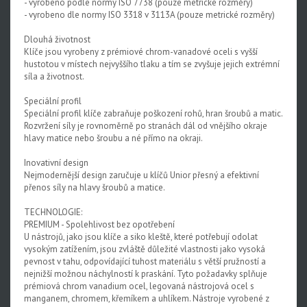
- vyrobeno podle normy ISO 7738 (pouze metrické rozměry)
- vyrobeno dle normy ISO 3318 v 3113A (pouze metrické rozměry)
Dlouhá životnost
Klíče jsou vyrobeny z prémiové chrom-vanadové oceli s vyšší
hustotou v místech nejvyššího tlaku a tím se zvyšuje jejich extrémní
síla a životnost.
Speciální profil
Speciální profil klíče zabraňuje poškození rohů, hran šroubů a matic.
Rozvržení síly je rovnoměrně po stranách dál od vnějšího okraje
hlavy matice nebo šroubu a né přímo na okraji.
Inovativní design
Nejmodernější design zaručuje u klíčů Unior přesný a efektivní
přenos síly na hlavy šroubů a matice.
TECHNOLOGIE:
PREMIUM - Spolehlivost bez opotřebení
U nástrojů, jako jsou klíče a siko kleště, které potřebují odolat
vysokým zatížením, jsou zvláště důležité vlastnosti jako vysoká
pevnost v tahu, odpovídající tuhost materiálu s větší pružností a
nejnižší možnou náchylností k praskání. Tyto požadavky splňuje
prémiová chrom vanadium ocel, legovaná nástrojová ocel s
manganem, chromem, křemíkem a uhlíkem. Nástroje vyrobené z