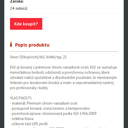
Záruka:
24 měsíců
Nářadí na řetězy
Nářadí na kazety a ořechy
Kde koupit?
Nářadí na brzdy
Nářadí na rámy a vidlice
Popis produktu
Nářadí na ložiska
Unior Očkoplochý klíč, krátký typ, 21
Nářadí na vidlice a tlumiče
Klíč je kovaný z prémiové chrom-vanadiové oceli. Klíč se vyznačuje
Nářadí na servis napl.kol
mimořádnou tvrdostí, odolností a povrchovou ochranou, která
uživateli nabízí spolehlivé a dlouhodobé používání. Je všestranným
Nářadí na servis plášťů a duší
řešením pro šroubování šroubů a matic a nepostradatelný nástroj
pro profesionály i kutily.
Centrovací stolice
VLASTNOSTI:
Montážní stojany
- materiál: Premium chrom-vanadium ocel
- postupově kované, zcela tvrzeno a temperováno
Sety nářadí
- povrchová úprava: chromovaná podle ISO 1456:2009
- leštěná hlava
Dílenské vybavení
- očková část LIFE profil