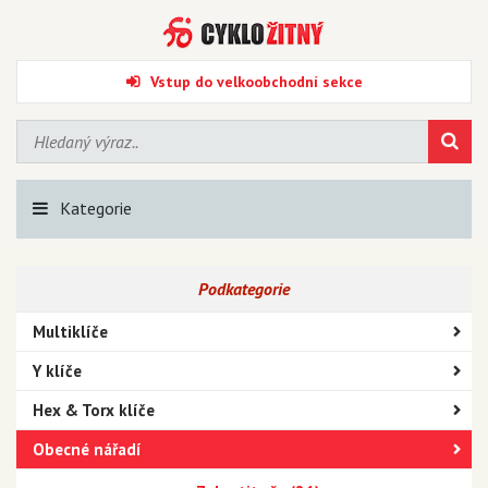
Vstup do velkoobchodní sekce
Kategorie
Podkategorie
Multiklíče
Y klíče
Hex & Torx klíče
Obecné nářadí
Kladiva a palice