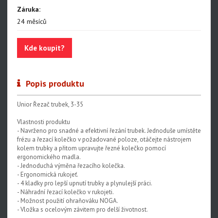
Záruka:
Centrovací stolice
24 měsíců
Montážní stojany
Sety nářadí
Kde koupit?
Dílenské vybavení
Popis produktu
Unior Řezač trubek, 3-35
Vlastnosti produktu
- Navrženo pro snadné a efektivní řezání trubek. Jednoduše umístěte
frézu a řezací kolečko v požadované poloze, otáčejte nástrojem
kolem trubky a přitom upravujte řezné kolečko pomocí
ergonomického madla.
- Jednoduchá výměna řezacího kolečka.
- Ergonomická rukojeť.
- 4 kladky pro lepší upnutí trubky a plynulejší práci.
- Náhradní řezací kolečko v rukojeti.
- Možnost použití ohraňováku NOGA.
- Vložka s ocelovým závitem pro delší životnost.