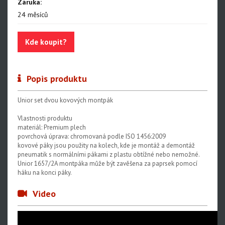
Záruka:
Centrovací stolice
24 měsíců
Montážní stojany
Kde koupit?
Sety nářadí
Dílenské vybavení
Popis produktu
Unior set dvou kovových montpák
Vlastnosti produktu
materiál: Premium plech
povrchová úprava: chromovaná podle ISO 1456:2009
kovové páky jsou použity na kolech, kde je montáž a demontáž
pneumatik s normálními pákami z plastu obtížné nebo nemožné.
Unior 1657/2A montpáka může být zavěšena za paprsek pomocí
háku na konci páky.
Video