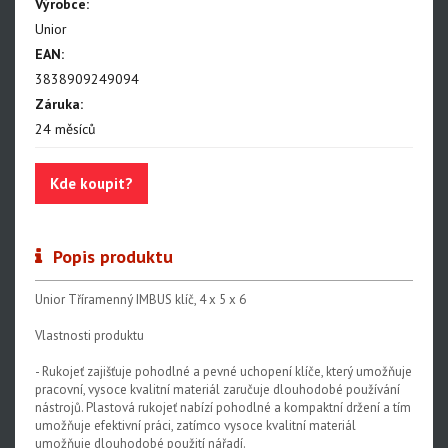
Výrobce:
Centrovací stolice
Unior
EAN:
Montážní stojany
3838909249094
Sety nářadí
Záruka:
Dílenské vybavení
24 měsíců
Kde koupit?
Popis produktu
Unior Tříramenný IMBUS klíč, 4 x 5 x 6
Vlastnosti produktu
- Rukojeť zajišťuje pohodlné a pevné uchopení klíče, který umožňuje
pracovní, vysoce kvalitní materiál zaručuje dlouhodobé používání
nástrojů. Plastová rukojeť nabízí pohodlné a kompaktní držení a tím
umožňuje efektivní práci, zatímco vysoce kvalitní materiál
umožňuje dlouhodobé použití nářadí.