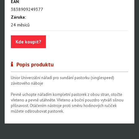
EAN:
Centrovací stolice
3838909249377
Záruka:
Montážní stojany
24 měsíců
Sety nářadí
Dílenské vybavení
Kde koupit?
Popis produktu
Unior Univerzální nářadí pro sundání pastorku (singlespeed)
závitového náboje
Pevně uchopte nářadím kompletní pastorek z obou stran, otočte
vřeteno a pevně utáhněte. Vřeteno a boční pouzdro vytváří silnou
přilnavost. Otáčením nástroje proti směru hodinových ručiček
můžete odšroubovat pastorek.